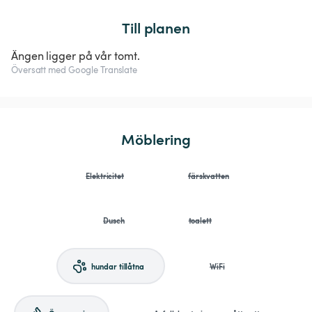
Till planen
Ängen ligger på vår tomt.
Översatt med Google Translate
Möblering
Elektricitet
färskvatten
Dusch
toalett
hundar tillåtna
WiFi