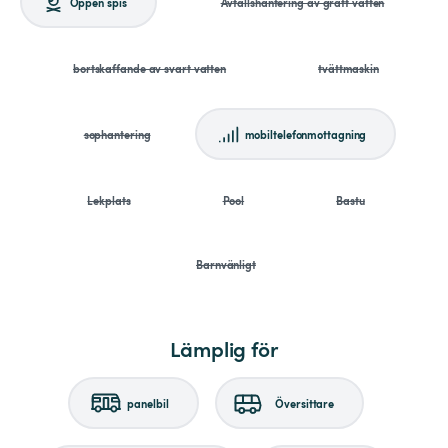
Öppen spis
Avfallshantering av grått vatten
bortskaffande av svart vatten
tvättmaskin
sophantering
mobiltelefonmottagning
Lekplats
Pool
Bastu
Barnvänligt
Lämplig för
panelbil
Översittare