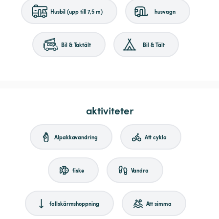
Husbil (upp till 7,5 m)
husvagn
Bil & Taktält
Bil & Tält
aktiviteter
Alpakkavandring
Att cykla
fiske
Vandra
fallskärmshoppning
Att simma