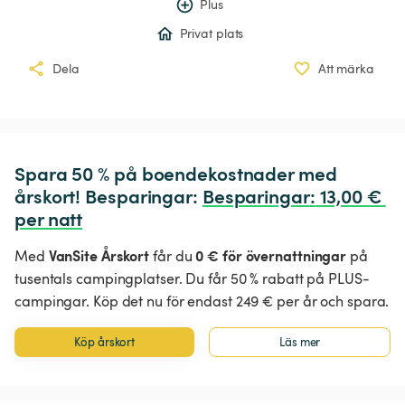
Plus
Privat plats
Dela
Att märka
Spara 50 % på boendekostnader med 
årskort! Besparingar: 
Besparingar
:
 13,00 € 
per natt
VanSite Årskort
0 € för övernattningar
Med
får du
på
tusentals campingplatser. Du får 50 % rabatt på PLUS-
campingar. Köp det nu för endast 249 € per år och spara.
Köp årskort
Läs mer