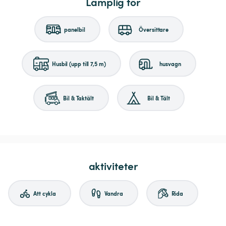
Lämplig för
panelbil
Översittare
Husbil (upp till 7,5 m)
husvagn
Bil & Taktält
Bil & Tält
aktiviteter
Att cykla
Vandra
Rida