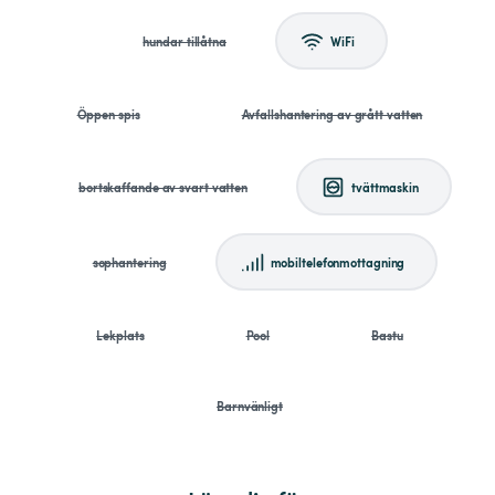
hundar tillåtna
WiFi
Öppen spis
Avfallshantering av grått vatten
bortskaffande av svart vatten
tvättmaskin
sophantering
mobiltelefonmottagning
Lekplats
Pool
Bastu
Barnvänligt