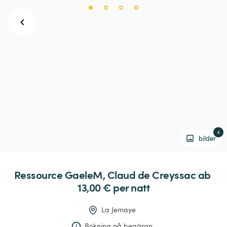
4
bilder
Ressource
GaeleM,
Claud
de
Creyssac
 ab 
13,00 € 
per natt
La Jemaye
Bokning på begäran