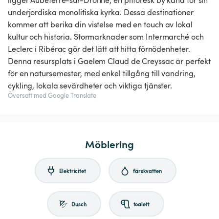
ligger Aubeterre-sur-Dronne, en pittoresk by känd för sin
underjordiska monolitiska kyrka. Dessa destinationer
kommer att berika din vistelse med en touch av lokal
kultur och historia. Stormarknader som Intermarché och
Leclerc i Ribérac gör det lätt att hitta förnödenheter.
Denna resursplats i Gaelem Claud de Creyssac är perfekt
för en natursemester, med enkel tillgång till vandring,
cykling, lokala sevärdheter och viktiga tjänster.
Översatt med Google Translate
Möblering
Elektricitet
färskvatten
Dusch
toalett