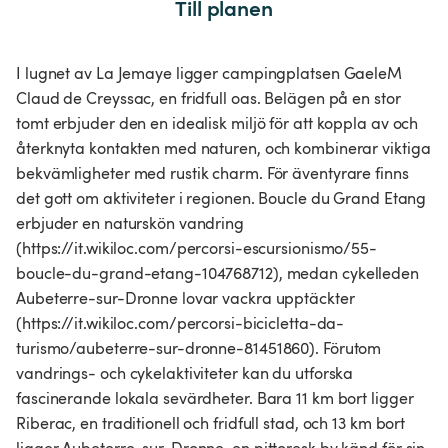
Till planen
I lugnet av La Jemaye ligger campingplatsen GaeleM
Claud de Creyssac, en fridfull oas. Belägen på en stor
tomt erbjuder den en idealisk miljö för att koppla av och
återknyta kontakten med naturen, och kombinerar viktiga
bekvämligheter med rustik charm. För äventyrare finns
det gott om aktiviteter i regionen. Boucle du Grand Etang
erbjuder en naturskön vandring
(https://it.wikiloc.com/percorsi-escursionismo/55-
boucle-du-grand-etang-104768712), medan cykelleden
Aubeterre-sur-Dronne lovar vackra upptäckter
(https://it.wikiloc.com/percorsi-bicicletta-da-
turismo/aubeterre-sur-dronne-81451860). Förutom
vandrings- och cykelaktiviteter kan du utforska
fascinerande lokala sevärdheter. Bara 11 km bort ligger
Riberac, en traditionell och fridfull stad, och 13 km bort