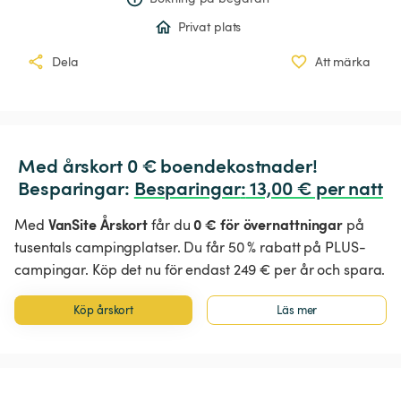
Privat plats
Dela
Att märka
Med årskort 0 € boendekostnader!

Besparingar: 
Besparingar
:
 13,00 € per natt
VanSite Årskort
0 € för övernattningar
Med
får du
på
tusentals campingplatser. Du får 50 % rabatt på PLUS-
campingar. Köp det nu för endast 249 € per år och spara.
Köp årskort
Läs mer