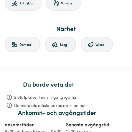
Att cykla
Vandra
Närhet
Domstol
Skog
Wiese
Du borde veta det
2 Ställplatser Finns tillgängliga här.
Denna plats måste bokas minst en natt .
Ankomst- och avgångstider
ankomsttider
Senaste avgångstid
10:00 på förmiddagen - 09:00
12:00 klockan