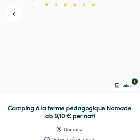
8
bilder
Camping
à
la
ferme
pédagogique
Nomade
ab 9,10 € 
per natt
Damiatte
Bokning på begäran