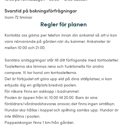
Svarstid på bokningsförfrågningar
Inom 72 timmar
Regler för planen
Kontakta oss gärna per telefon innan din ankomst så att vi kan 
vara närvarande på gården när du kommer. Ankomster är 
mellan 10:00 och 21:00.

Sanitära anläggningar står till ditt förfogande med torrtoaletter. 
Toaletterna ska lämnas rena och funktionella för andra 
campare. Vi tar hand om torrtoaletterna.

Det är förbjudet att göra upp eld på dina ställplatser, vi kan 
erbjuda dig en grillplats bredvid poolen.

För rökare finns en askkopp i badrummet.

Poolen är öppen från kl. 10.00 till 20.00. Barn är sina 
föräldrars/vårdnadshavares ansvar, det finns ingen simtillsyn.

Hundar ska hållas i koppel och spillning samlas upp. Hundar är 
inte tillåtna i poolen.

Papperskorgar finns 1 km från gården.