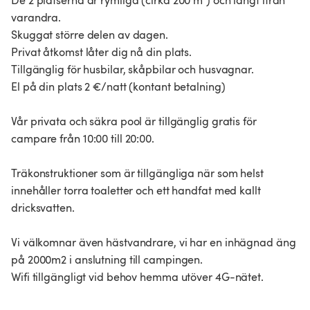
De 2 platserna är rymliga (cirka 200 m²) och långt ifrån
varandra.
Skuggat större delen av dagen.
Privat åtkomst låter dig nå din plats.
Tillgänglig för husbilar, skåpbilar och husvagnar.
El på din plats 2 €/natt (kontant betalning)
Vår privata och säkra pool är tillgänglig gratis för
campare från 10:00 till 20:00.
Träkonstruktioner som är tillgängliga när som helst
innehåller torra toaletter och ett handfat med kallt
dricksvatten.
Vi välkomnar även hästvandrare, vi har en inhägnad äng
på 2000m2 i anslutning till campingen.
Wifi tillgängligt vid behov hemma utöver 4G-nätet.