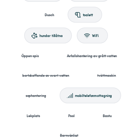
Dusch
toalett
hundar tillåtna
WiFi
Öppen spis
Avfallshantering av grått vatten
bortskaffande av svart vatten
tvättmaskin
sophantering
mobiltelefonmottagning
Lekplats
Pool
Bastu
Barnvänligt