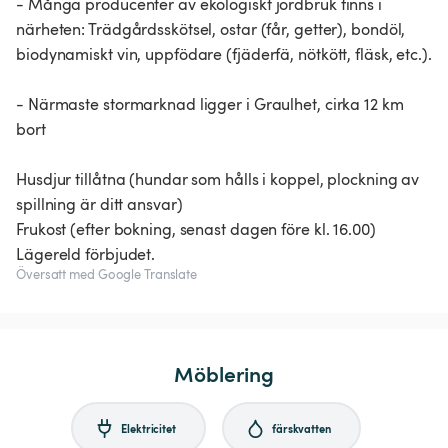
- Många producenter av ekologiskt jordbruk finns i
närheten: Trädgårdsskötsel, ostar (får, getter), bondöl,
biodynamiskt vin, uppfödare (fjäderfä, nötkött, fläsk, etc.).
- Närmaste stormarknad ligger i Graulhet, cirka 12 km
bort
Husdjur tillåtna (hundar som hålls i koppel, plockning av
spillning är ditt ansvar)
Frukost (efter bokning, senast dagen före kl. 16.00)
Lägereld förbjudet.
Översatt med Google Translate
Möblering
Elektricitet
färskvatten