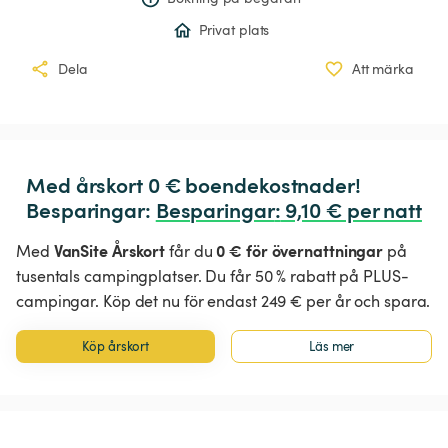
Privat plats
Dela
Att märka
Med årskort 0 € boendekostnader!

Besparingar: 
Besparingar
:
 9,10 € per natt
VanSite Årskort
0 € för övernattningar
Med
får du
på
tusentals campingplatser. Du får 50 % rabatt på PLUS-
campingar. Köp det nu för endast 249 € per år och spara.
Köp årskort
Läs mer