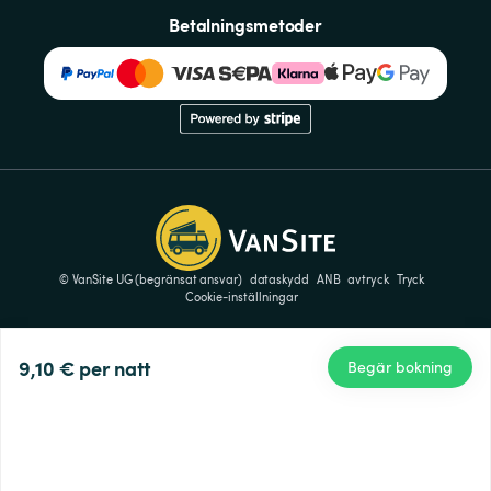
Betalningsmetoder
© VanSite UG (begränsat ansvar)
dataskydd
ANB
avtryck
Tryck
Cookie-inställningar
9,10 €
per natt
Begär bokning