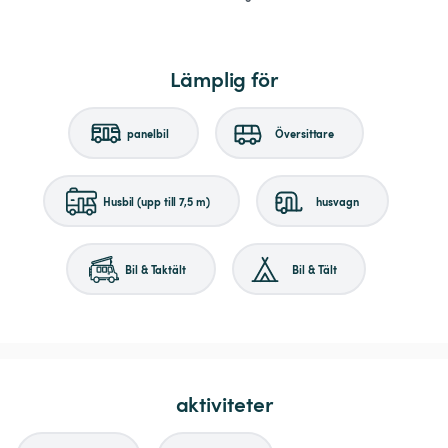
Lämplig för
panelbil
Översittare
Husbil (upp till 7,5 m)
husvagn
Bil & Taktält
Bil & Tält
aktiviteter