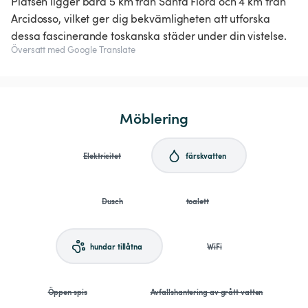
Platsen ligger bara 5 km från Santa Fiora och 4 km från
Arcidosso, vilket ger dig bekvämligheten att utforska
dessa fascinerande toskanska städer under din vistelse.
Översatt med Google Translate
Möblering
Elektricitet
färskvatten
Dusch
toalett
hundar tillåtna
WiFi
Öppen spis
Avfallshantering av grått vatten