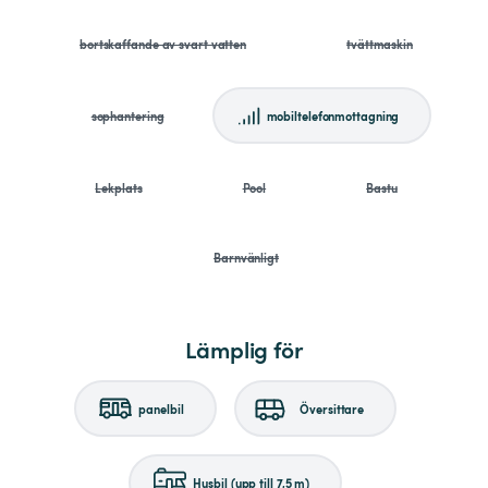
bortskaffande av svart vatten
tvättmaskin
sophantering
mobiltelefonmottagning
Lekplats
Pool
Bastu
Barnvänligt
Lämplig för
panelbil
Översittare
Husbil (upp till 7,5 m)