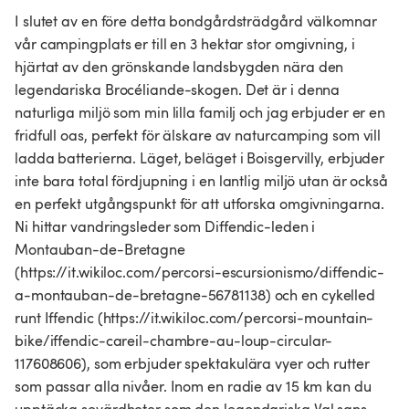
I slutet av en före detta bondgårdsträdgård välkomnar
vår campingplats er till en 3 hektar stor omgivning, i
hjärtat av den grönskande landsbygden nära den
legendariska Brocéliande-skogen. Det är i denna
naturliga miljö som min lilla familj och jag erbjuder er en
fridfull oas, perfekt för älskare av naturcamping som vill
ladda batterierna. Läget, beläget i Boisgervilly, erbjuder
inte bara total fördjupning i en lantlig miljö utan är också
en perfekt utgångspunkt för att utforska omgivningarna.
Ni hittar vandringsleder som Diffendic-leden i
Montauban-de-Bretagne
(https://it.wikiloc.com/percorsi-escursionismo/diffendic-
a-montauban-de-bretagne-56781138) och en cykelled
runt Iffendic (https://it.wikiloc.com/percorsi-mountain-
bike/iffendic-careil-chambre-au-loup-circular-
117608606), som erbjuder spektakulära vyer och rutter
som passar alla nivåer. Inom en radie av 15 km kan du