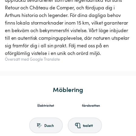
upptäcka sevärdheter som den legendariska Val sans
Retour och Château de Comper, och fördjupa dig i
Arthurs historia och legender. För dina dagliga behov
finns lokala stormarknader inom 15 km, vilket garanterar
en bekväm och bekymmersfri vistelse. Vårt läge inbjuder
till en autentisk campingupplevelse, där naturen utspelar
sig framför dig i all sin prakt. Följ med oss på en
oförglömlig vistelse i en unik och orörd miljö.
Översatt med Google Translate
Möblering
Elektricitet
färskvatten
Dusch
toalett