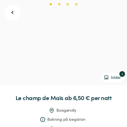
4
bilder
Le
champ
de
Maïs
 ab 6,50 € 
per natt
Boisgervilly
Bokning på begäran