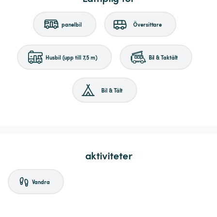
panelbil
Översittare
Husbil (upp till 7,5 m)
Bil & Taktält
Bil & Tält
aktiviteter
Vandra