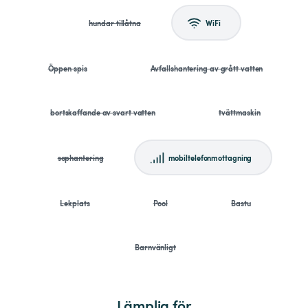
hundar tillåtna
WiFi
Öppen spis
Avfallshantering av grått vatten
bortskaffande av svart vatten
tvättmaskin
sophantering
mobiltelefonmottagning
Lekplats
Pool
Bastu
Barnvänligt
Lämplig för