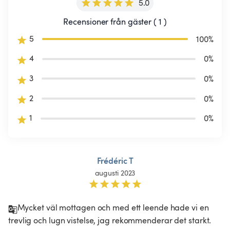
5.0
Recensioner från gäster ( 1 )
5
100
%
4
0
%
3
0
%
2
0
%
1
0
%
Frédéric T
augusti 2023
Mycket väl mottagen och med ett leende hade vi en 
trevlig och lugn vistelse, jag rekommenderar det starkt.
