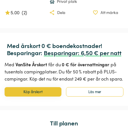
Privat plats
5.00
(
2
)
Dela
Att märka
Med årskort 0 € boendekostnader!

Besparingar: 
Besparingar
:
 6,50 € per natt
VanSite Årskort
0 € för övernattningar
Med
får du
på
tusentals campingplatser. Du får 50 % rabatt på PLUS-
campingar. Köp det nu för endast 249 € per år och spara.
Köp årskort
Läs mer
Till planen