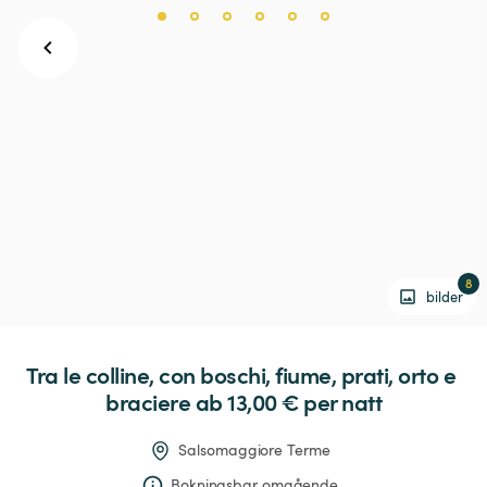
8
bilder
Tra
le
colline,
con
boschi,
fiume,
prati,
orto
e
braciere
 ab 13,00 € 
per natt
Salsomaggiore Terme
Bokningsbar omgående