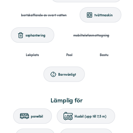
bortskaffande av svart vatten
tvättmaskin
sophantering
mobiltelefonmottagning
Lekplats
Pool
Bastu
Barnvänligt
Lämplig för
panelbil
Husbil (upp till 7,5 m)