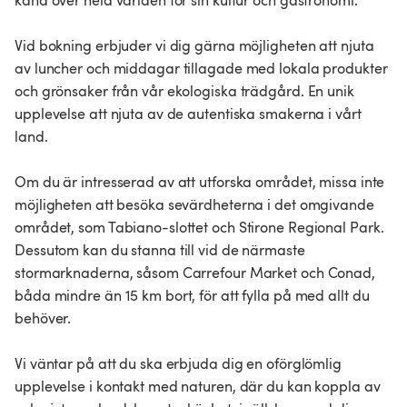
känd över hela världen för sin kultur och gastronomi.
Vid bokning erbjuder vi dig gärna möjligheten att njuta
av luncher och middagar tillagade med lokala produkter
och grönsaker från vår ekologiska trädgård. En unik
upplevelse att njuta av de autentiska smakerna i vårt
land.
Om du är intresserad av att utforska området, missa inte
möjligheten att besöka sevärdheterna i det omgivande
området, som Tabiano-slottet och Stirone Regional Park.
Dessutom kan du stanna till vid de närmaste
stormarknaderna, såsom Carrefour Market och Conad,
båda mindre än 15 km bort, för att fylla på med allt du
behöver.
Vi väntar på att du ska erbjuda dig en oförglömlig
upplevelse i kontakt med naturen, där du kan koppla av