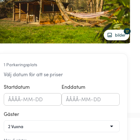
17
bilder
1 Parkeringsplats
Välj datum för att se priser
Startdatum
Enddatum
ÅÅÅÅ
-
MM
-
DD
ÅÅÅÅ
-
MM
-
DD
Gäster