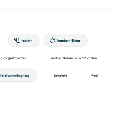
toalett
hundar tillåtna
ng av grått vatten
bortskaffande av svart vatten
ltelefonmottagning
Lekplats
Pool