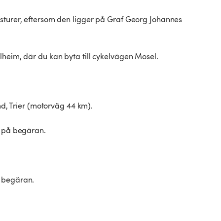
gsturer, eftersom den ligger på Graf Georg Johannes
lheim, där du kan byta till cykelvägen Mosel.
and, Trier (motorväg 44 km).
g på begäran.
å begäran.