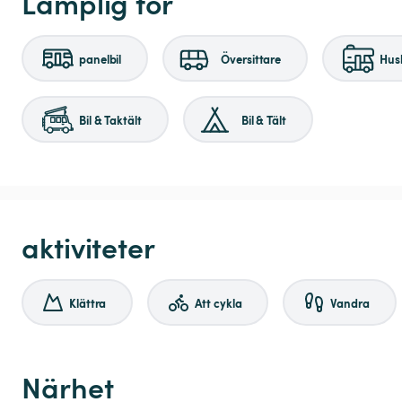
Lämplig för
panelbil
Översittare
Husb
Bil & Taktält
Bil & Tält
aktiviteter
Klättra
Att cykla
Vandra
Närhet