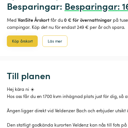
Besparingar: 
Besparingar
:
 1
VanSite Årskort
0 € för övernattningar
Med
får du
på tuse
campingar. Köp det nu för endast 249 € per år och spara.
Köp årskort
Läs mer
Till planen
Hej kära ni ☀️
Hos oss får du en 1700 kvm inhägnad plats just för dig, så a
Ängen ligger direkt vid Veldenzer Bach och erbjuder utsikt 
Den statligt godkända kurorten Veldenz kan nås till fots p