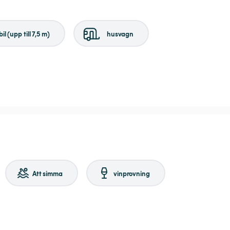
il (upp till 7,5 m)
husvagn
Att simma
vinprovning