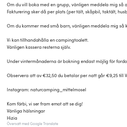
Om du vill boka med en grupp, vänligen meddela mig så att
Fakturering sker då per plats (per tält, skåpbil, taktält, hus
Om du kommer med små barn, vänligen meddela mig så komm
Vi kan tillhandahålla en campingtoalett.
Vänligen kassera resterna själv.
Under vintermånaderna är bokning endast möjlig för fordon
Observera att av €32,50 du betalar per natt går €9,25 till V
Instagram: naturcamping_mittelmosel
Kom förbi, vi ser fram emot att se dig!
Vänliga hälsningar
Översatt med Google Translate