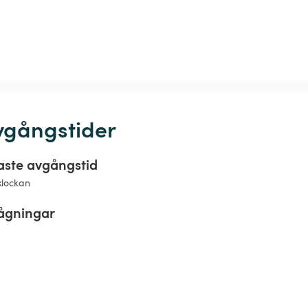
vgångstider
aste avgångstid
klockan
rågningar