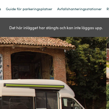
a
Guide för parkeringsplatser
Avfallshanteringsstationer
R
Det här inlägget har stängts och kan inte läggas upp.