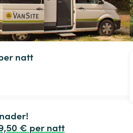
per natt
nader!

19,50 € per natt