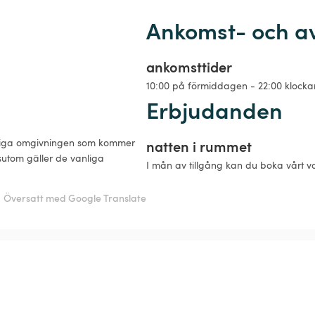
Ankomst- och a
ankomsttider
10:00 på förmiddagen - 22:00 klocka
Erbjudanden
turliga omgivningen som kommer 
natten i rummet
ssutom gäller de vanliga 
I mån av tillgång kan du boka vårt vack
Översatt med Google Translate