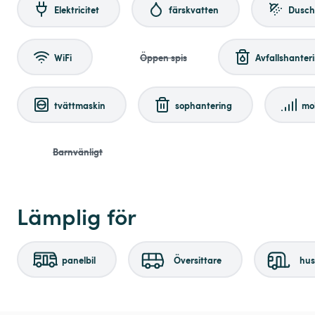
Elektricitet
färskvatten
Dusch
WiFi
Öppen spis
Avfallshanter
tvättmaskin
sophantering
mo
Barnvänligt
Lämplig för
panelbil
Översittare
hu