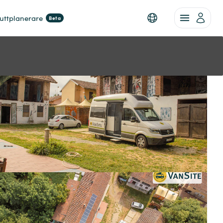
uttplanerare
Beta