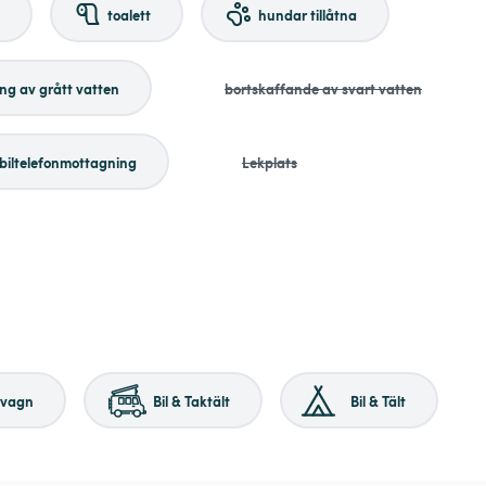
toalett
hundar tillåtna
ing av grått vatten
bortskaffande av svart vatten
biltelefonmottagning
Lekplats
svagn
Bil & Taktält
Bil & Tält