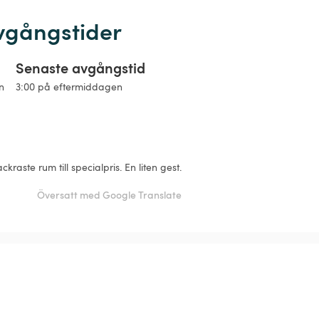
vgångstider
Senaste avgångstid
n
3:00 på eftermiddagen
raste rum till specialpris. En liten gest.
Översatt med Google Translate