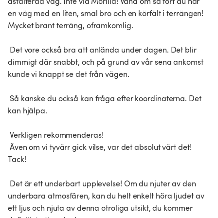
asfalterad väg. Inte via Morilla! Vänd om så fort du når 
en väg med en liten, smal bro och en körfält i terrängen! 
Mycket brant terräng, oframkomlig.

 Det vore också bra att anlända under dagen. Det blir 
dimmigt där snabbt, och på grund av vår sena ankomst 
kunde vi knappt se det från vägen.

 Så kanske du också kan fråga efter koordinaterna. Det 
kan hjälpa.

 Verkligen rekommenderas!

 Även om vi tyvärr gick vilse, var det absolut värt det! 
Tack!

 Det är ett underbart upplevelse! Om du njuter av den 
underbara atmosfären, kan du helt enkelt höra ljudet av 
ett ljus och njuta av denna otroliga utsikt, du kommer 