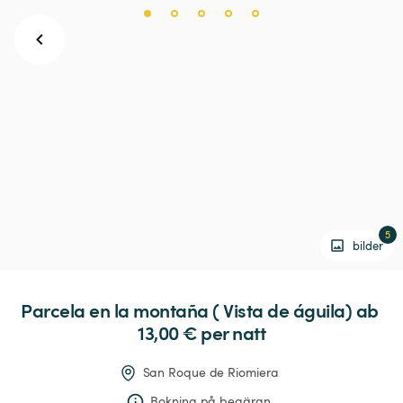
5
bilder
Parcela
en
la
montaña
(
Vista
de
águila)
 ab 
13,00 € 
per natt
San Roque de Riomiera
Bokning på begäran