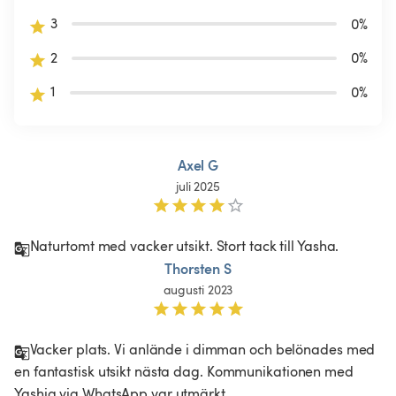
3
0
%
2
0
%
1
0
%
Axel G
juli 2025
Naturtomt med vacker utsikt. Stort tack till Yasha.
Thorsten S
augusti 2023
Vacker plats. Vi anlände i dimman och belönades med 
en fantastisk utsikt nästa dag. Kommunikationen med 
Yashia via WhatsApp var utmärkt. 