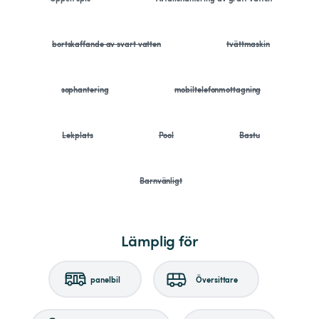
bortskaffande av svart vatten
tvättmaskin
sophantering
mobiltelefonmottagning
Lekplats
Pool
Bastu
Barnvänligt
Lämplig för
panelbil
Översittare