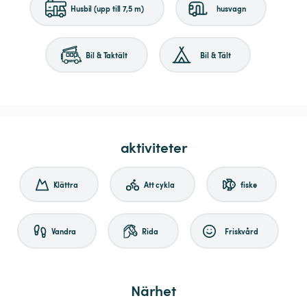
Husbil (upp till 7,5 m)
husvagn
Bil & Taktält
Bil & Tält
aktiviteter
Klättra
Att cykla
fiske
Vandra
Rida
Friskvård
Närhet