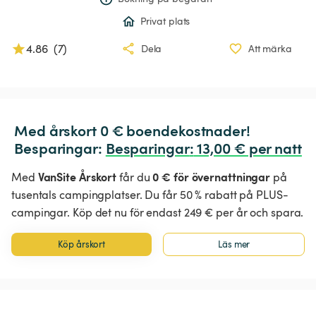
Privat plats
4.86
(
7
)
Dela
Att märka
Med årskort 0 € boendekostnader!

Besparingar: 
Besparingar
:
 13,00 € per natt
VanSite Årskort
0 € för övernattningar
Med
får du
på
tusentals campingplatser. Du får 50 % rabatt på PLUS-
campingar. Köp det nu för endast 249 € per år och spara.
Köp årskort
Läs mer