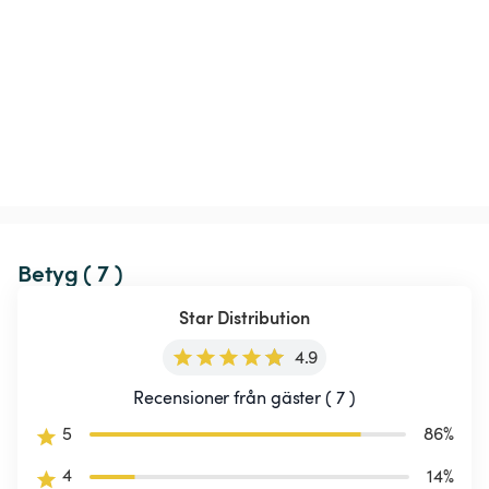
Betyg ( 7 )
Star Distribution
4.9
Recensioner från gäster ( 7 )
5
86
%
4
14
%