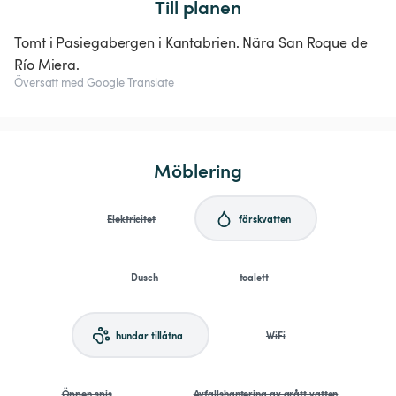
Till planen
Tomt i Pasiegabergen i Kantabrien. Nära San Roque de
Río Miera.
Översatt med Google Translate
Möblering
Elektricitet
färskvatten
Dusch
toalett
hundar tillåtna
WiFi
Öppen spis
Avfallshantering av grått vatten