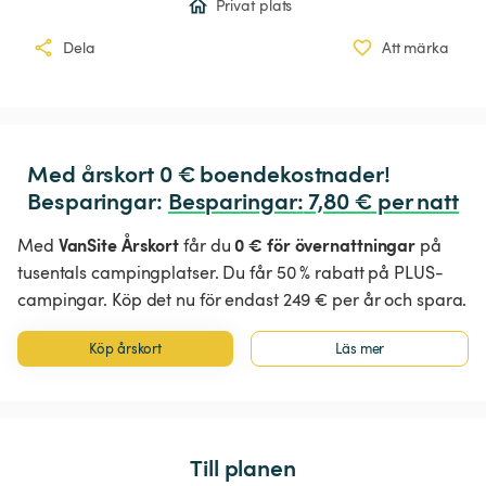
Privat plats
Dela
Att märka
Med årskort 0 € boendekostnader!

Besparingar: 
Besparingar
:
 7,80 € per natt
VanSite Årskort
0 € för övernattningar
Med
får du
på
tusentals campingplatser. Du får 50 % rabatt på PLUS-
campingar. Köp det nu för endast 249 € per år och spara.
Köp årskort
Läs mer
Till planen