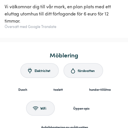
Vi välkomnar dig till vår mark, en plan plats med ett
eluttag utomhus till ditt förfogande för 6 euro för 12
timmar.
Översatt med Google Translate
Möblering
Elektricitet
färskvatten
Dusch
toalett
hundar tillåtna
WiFi
Öppen spis
Avfallshantering av grått vatten