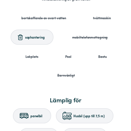
bortskaffande av svart vatten
tvättmaskin
sophantering
mobiltelefonmottagning
Lekplats
Pool
Bastu
Barnvänligt
Lämplig för
panelbil
Husbil (upp till 7,5 m)