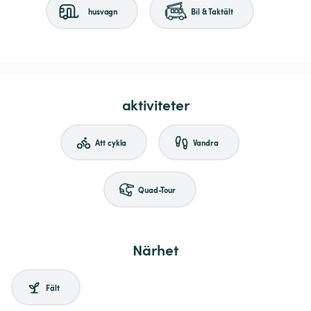
husvagn
Bil & Taktält
aktiviteter
Att cykla
Vandra
Quad-Tour
Närhet
Fält