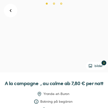
3
bilder
A
la
campagne
,
au
calme
 ab 7,80 € 
per natt
Yronde-et-Buron
Bokning på begäran