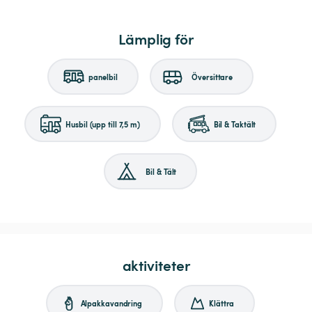
Lämplig för
panelbil
Översittare
Husbil (upp till 7,5 m)
Bil & Taktält
Bil & Tält
aktiviteter
Alpakkavandring
Klättra