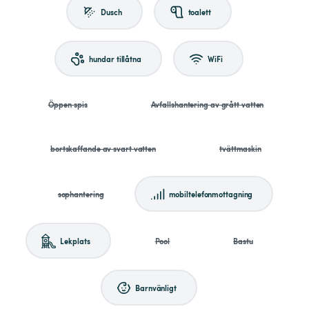
Dusch
toalett
hundar tillåtna
WiFi
Öppen spis
Avfallshantering av grått vatten
bortskaffande av svart vatten
tvättmaskin
sophantering
mobiltelefonmottagning
Lekplats
Pool
Bastu
Barnvänligt