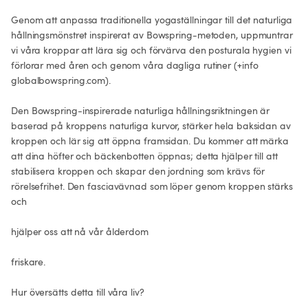
Genom att anpassa traditionella yogaställningar till det naturliga 
hållningsmönstret inspirerat av Bowspring-metoden, uppmuntrar 
vi våra kroppar att lära sig och förvärva den posturala hygien vi 
förlorar med åren och genom våra dagliga rutiner (+info 
globalbowspring.com).

Den Bowspring-inspirerade naturliga hållningsriktningen är 
baserad på kroppens naturliga kurvor, stärker hela baksidan av 
kroppen och lär sig att öppna framsidan. Du kommer att märka 
att dina höfter och bäckenbotten öppnas; detta hjälper till att 
stabilisera kroppen och skapar den jordning som krävs för 
rörelsefrihet. Den fasciavävnad som löper genom kroppen stärks 
och

hjälper oss att nå vår ålderdom

friskare.

Hur översätts detta till våra liv?
