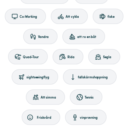
Co-Working
Att cykla
fiske
Vandra
att ro en båt
Quad-Tour
Rida
Segla
sightseeingflyg
fallskärmshoppning
Att simma
Tennis
Friskvård
vinprovning