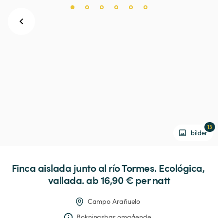
13
bilder
Finca
aislada
junto
al
río
Tormes.
Ecológica,
vallada.
 ab 16,90 € 
per natt
Campo Arañuelo
Bokningsbar omgående