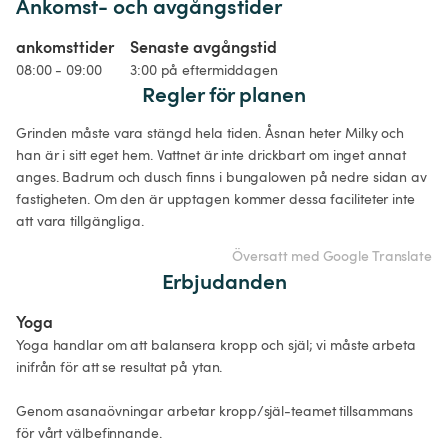
Ankomst- och avgångstider
ankomsttider
Senaste avgångstid
08:00 - 09:00
3:00 på eftermiddagen
Regler för planen
Grinden måste vara stängd hela tiden. Åsnan heter Milky och 
han är i sitt eget hem. Vattnet är inte drickbart om inget annat 
anges. Badrum och dusch finns i bungalowen på nedre sidan av 
fastigheten. Om den är upptagen kommer dessa faciliteter inte 
att vara tillgängliga.
Översatt med Google Translate
Erbjudanden
Yoga
Yoga handlar om att balansera kropp och själ; vi måste arbeta 
inifrån för att se resultat på ytan.

Genom asanaövningar arbetar kropp/själ-teamet tillsammans 
för vårt välbefinnande.
