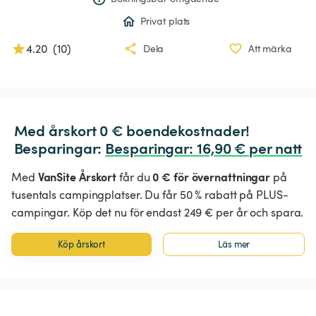
Privat plats
4.20
(
10
)
Dela
Att märka
Med årskort 0 € boendekostnader!

Besparingar: 
Besparingar
:
 16,90 € per natt
VanSite Årskort
0 € för övernattningar
Med
får du
på
tusentals campingplatser. Du får 50 % rabatt på PLUS-
campingar. Köp det nu för endast 249 € per år och spara.
Köp årskort
Läs mer