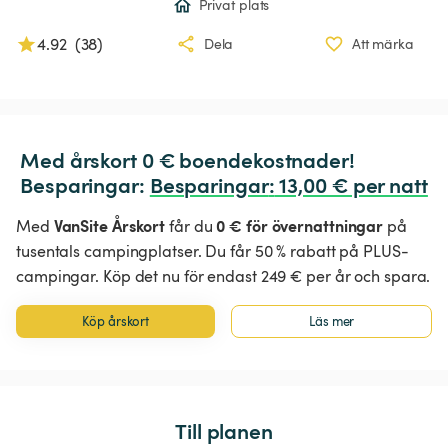
Privat plats
4.92
(
38
)
Dela
Att märka
Med årskort 0 € boendekostnader!

Besparingar: 
Besparingar
:
 13,00 € per natt
VanSite Årskort
0 € för övernattningar
Med
får du
på
tusentals campingplatser. Du får 50 % rabatt på PLUS-
campingar. Köp det nu för endast 249 € per år och spara.
Köp årskort
Läs mer
Till planen