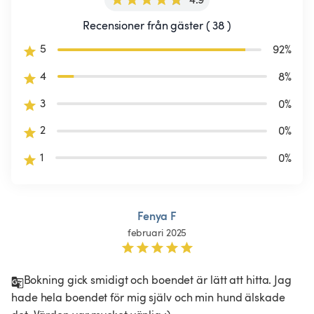
Recensioner från gäster ( 38 )
5
92
%
4
8
%
3
0
%
2
0
%
1
0
%
Fenya F
februari 2025
Bokning gick smidigt och boendet är lätt att hitta. Jag 
hade hela boendet för mig själv och min hund älskade 