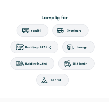
Lämplig för
panelbil
Översittare
Husbil (upp till 7,5 m)
husvagn
Husbil (från 7,5m)
Bil & Taktält
Bil & Tält