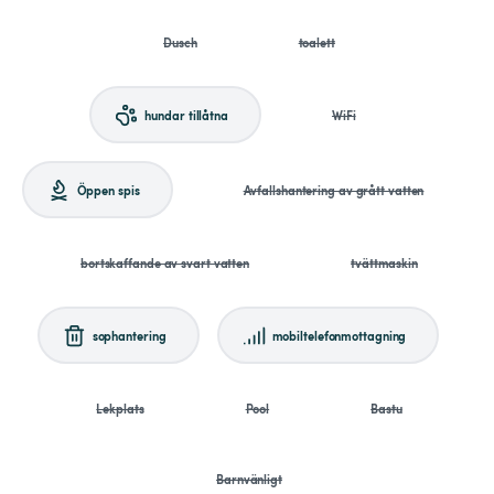
Dusch
toalett
hundar tillåtna
WiFi
Öppen spis
Avfallshantering av grått vatten
bortskaffande av svart vatten
tvättmaskin
sophantering
mobiltelefonmottagning
Lekplats
Pool
Bastu
Barnvänligt