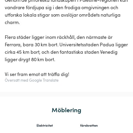
Genom de pittoreska landskapen i Polesine-regionen kan
vandrare fördjupa sig i den frodiga omgivningen och
utforska lokala stigar som avslöjar områdets naturliga
charm.
Flera städer ligger inom räckhåll, den närmaste är
Ferrara, bara 30 km bort. Universitetsstaden Padua ligger
cirka 45 km bort, och den fantastiska staden Venedig
ligger drygt 80 km bort.
Vi ser fram emot att träffa dig!
Översatt med Google Translate
Möblering
Elektricitet
färskvatten