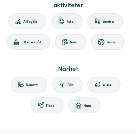
aktiviteter
Att cykla
fiske
Vandra
att ro en båt
Rida
Tennis
Närhet
Domstol
Fält
Wiese
Flöde
Haus