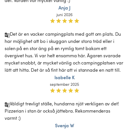
det. Värden var mycket vänlig :)
Anja J
juni 2026
Det är en vacker campingplats med gott om plats. Du 
har möjlighet att bo i skuggan under stora träd eller i 
solen på en stor äng på en rymlig tomt bakom ett 
övergivet hus. Vi var helt ensamma här. Ägaren svarade 
mycket snabbt, är mycket vänlig och campingplatsen var 
lätt att hitta. Det är så fint här att vi stannade en natt till.
Isabelle K
september 2025
Väldigt trevligt ställe, hundarna njöt verkligen av det! 
Pizzerian i stan är också jättebra. Rekommenderas 
varmt :) 
Svenja W