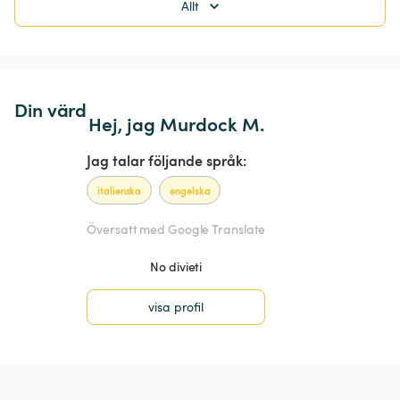
Allt
Din värd
Hej, jag Murdock M.
Jag talar följande språk:
italienska
engelska
Översatt med Google Translate
No divieti
visa profil