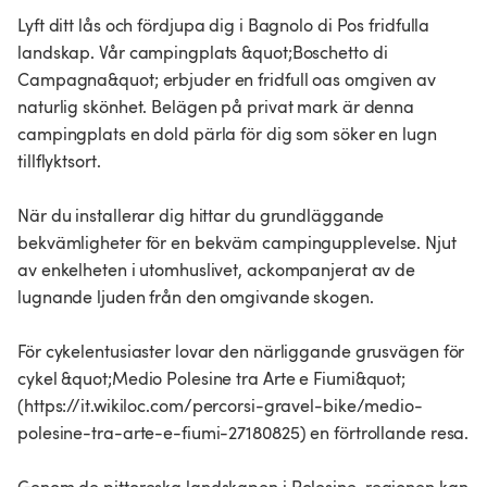
Lyft ditt lås och fördjupa dig i Bagnolo di Pos fridfulla
landskap. Vår campingplats &quot;Boschetto di
Campagna&quot; erbjuder en fridfull oas omgiven av
naturlig skönhet. Belägen på privat mark är denna
campingplats en dold pärla för dig som söker en lugn
tillflyktsort.
När du installerar dig hittar du grundläggande
bekvämligheter för en bekväm campingupplevelse. Njut
av enkelheten i utomhuslivet, ackompanjerat av de
lugnande ljuden från den omgivande skogen.
För cykelentusiaster lovar den närliggande grusvägen för
cykel &quot;Medio Polesine tra Arte e Fiumi&quot;
(https://it.wikiloc.com/percorsi-gravel-bike/medio-
polesine-tra-arte-e-fiumi-27180825) en förtrollande resa.