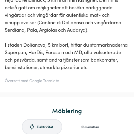
rejäl adrenalinkick, 5 km från min fastighet. Det finns
också gott om möjligheter att besöka närliggande
vingårdar och vingårdar för autentiska mat- och
vinupplevelser (Cantine di Dolianova och vingårdarna
Serdiana, Pala, Argiolas och Audarya).
I staden Dolianova, 5 km bort, hittar du stormarknaderna
Superpan, HarDis, Eurospin och MD, alla välsorterade
och prisvärda, samt andra tjänster som bankomater,
bensinstationer, utmärkta pizzerior etc.
Översatt med Google Translate
Möblering
Elektricitet
färskvatten