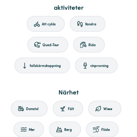
aktiviteter
Att cykla
Vandra
Quad-Tour
Rida
fallskärmshoppning
vinprovning
Närhet
Domstol
Fält
Wiese
Mer
Berg
Flöde