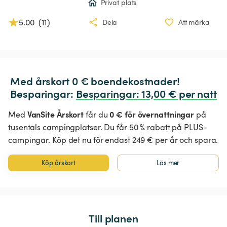
Privat plats
5.00
(
11
)
Dela
Att märka
Med årskort 0 € boendekostnader!

Besparingar: 
Besparingar
:
 13,00 € per natt
VanSite Årskort
0 € för övernattningar
Med
får du
på
tusentals campingplatser. Du får 50 % rabatt på PLUS-
campingar. Köp det nu för endast 249 € per år och spara.
Köp årskort
Läs mer
Till planen