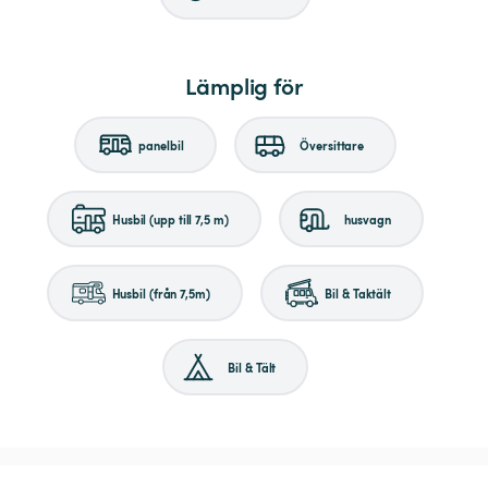
Lämplig för
panelbil
Översittare
Husbil (upp till 7,5 m)
husvagn
Husbil (från 7,5m)
Bil & Taktält
Bil & Tält