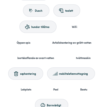
Dusch
toalett
hundar tillåtna
WiFi
Öppen spis
Avfallshantering av grått vatten
bortskaffande av svart vatten
tvättmaskin
sophantering
mobiltelefonmottagning
Lekplats
Pool
Bastu
Barnvänligt