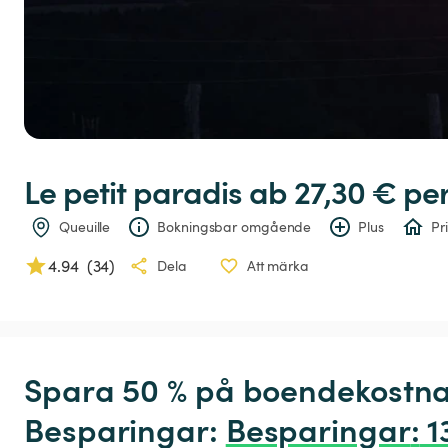
Le
petit
paradis
 ab 27,30 € 
per
Queuille
Bokningsbar omgående
Plus
Pr
4.94
(
34
)
Dela
Att märka
Spara 50 % på boendekostna
Besparingar: 
Besparingar
:
 1