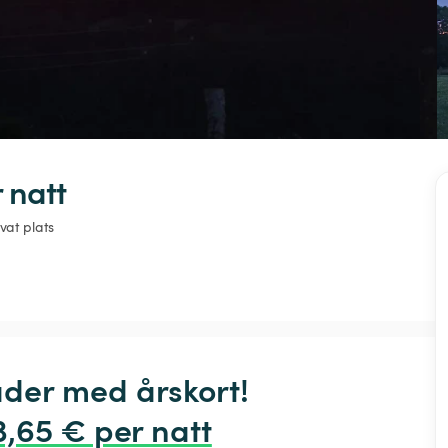
 natt
ivat plats
der med årskort! 
3,65 € per natt