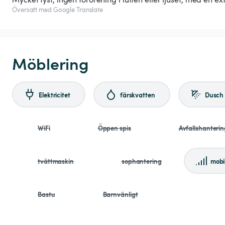
Översatt med Google Translate
Möblering
Elektricitet
färskvatten
Dusch
WiFi
Öppen spis
Avfallshanterin
tvättmaskin
sophantering
mobi
Bastu
Barnvänligt