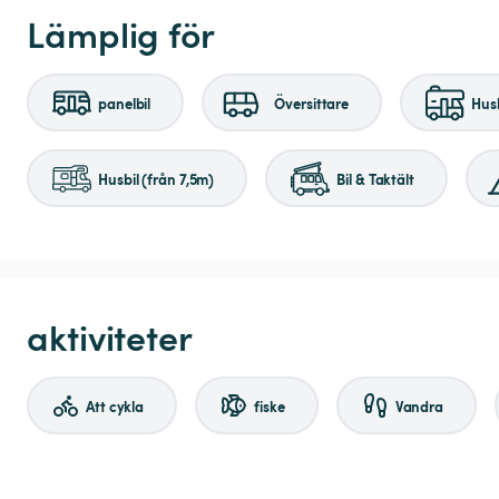
Lämplig för
panelbil
Översittare
Husb
Husbil (från 7,5m)
Bil & Taktält
aktiviteter
Att cykla
fiske
Vandra