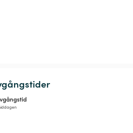
vgångstider
vgångstid
middagen