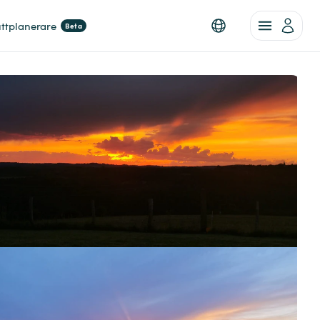
ttplanerare
Beta