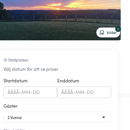
11
bilder
15 Ställplatser
Välj datum för att se priser
Startdatum
Enddatum
ÅÅÅÅ
-
MM
-
DD
ÅÅÅÅ
-
MM
-
DD
Gäster