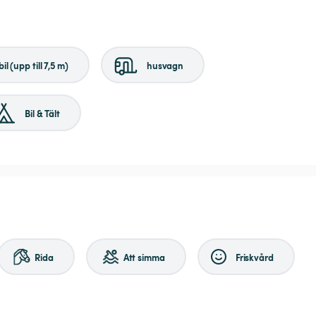
il (upp till 7,5 m)
husvagn
Bil & Tält
Rida
Att simma
Friskvård