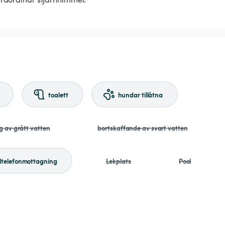
toalett
hundar tillåtna
g av grått vatten
bortskaffande av svart vatten
ltelefonmottagning
Lekplats
Pool