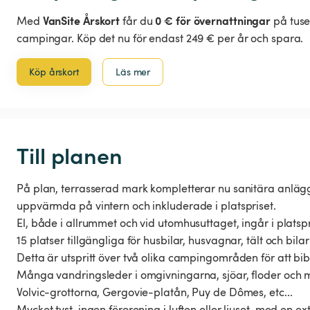
VanSite Årskort
0 € för övernattningar
Med
får du
på tuse
campingar. Köp det nu för endast 249 € per år och spara.
Köp årskort
Läs mer
Till planen
På plan, terrasserad mark kompletterar nu sanitära anlä
uppvärmda på vintern och inkluderade i platspriset.
El, både i allrummet och vid utomhusuttaget, ingår i platspr
15 platser tillgängliga för husbilar, husvagnar, tält och bilar
Detta är utspritt över två olika campingområden för att bi
Många vandringsleder i omgivningarna, sjöar, floder och må
Volvic-grottorna, Gergovie-platån, Puy de Dômes, etc...