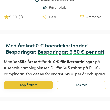
Privat plats
5.00
(
1
)
Dela
Att märka
Med årskort 0 € boendekostnader!

Besparingar: 
Besparingar
:
 6,50 € per natt
VanSite Årskort
0 € för övernattningar
Med
får du
på
tusentals campingplatser. Du får 50 % rabatt på PLUS-
campingar. Köp det nu för endast 249 € per år och spara.
Köp årskort
Läs mer