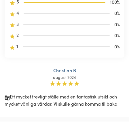
5
100
%
4
0
%
3
0
%
2
0
%
1
0
%
Christian B
augusti 2024
Ett mycket trevligt ställe med en fantastisk utsikt och 
mycket vänliga värdar. Vi skulle gärna komma tillbaka. 