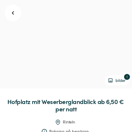
1
bilder
Hofplatz
mit
Weserberglandblick
 ab 6,50 € 
per natt
Rinteln
Bokning på begäran