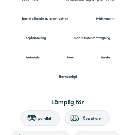
bortskaffande av svart vatten
tvättmaskin
sophantering
mobiltelefonmottagning
Lekplats
Pool
Bastu
Barnvänligt
Lämplig för
panelbil
Översittare