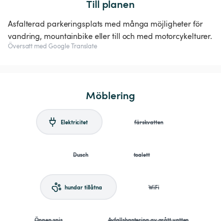
Till planen
Asfalterad parkeringsplats med många möjligheter för
vandring, mountainbike eller till och med motorcykelturer.
Översatt med Google Translate
Möblering
Elektricitet
färskvatten
Dusch
toalett
hundar tillåtna
WiFi
Öppen spis
Avfallshantering av grått vatten