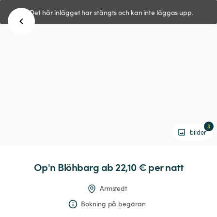
Det här inlägget har stängts och kan inte läggas upp.
3
bilder
Op'n
Blöhbarg
 ab 22,10 € 
per natt
Armstedt
Bokning på begäran