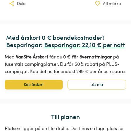
Dela
Att märka
Med årskort 0 € boendekostnader!

Besparingar: 
Besparingar
:
 22,10 € per natt
VanSite Årskort
0 € för övernattningar
Med
får du
på
tusentals campingplatser. Du får 50 % rabatt på PLUS-
campingar. Köp det nu för endast 249 € per år och spara.
Köp årskort
Läs mer
Till planen
Platsen ligger på en liten kulle. Det finns en lugn plats för