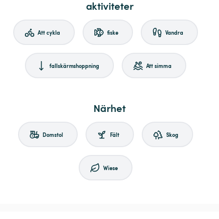
aktiviteter
Att cykla
fiske
Vandra
fallskärmshoppning
Att simma
Närhet
Domstol
Fält
Skog
Wiese