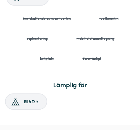
bortskaffande av svart vatten
tvättmaskin
sophantering
mobiltelefonmottagning
Lekplats
Barnvänligt
Lämplig för
Bil & Tält