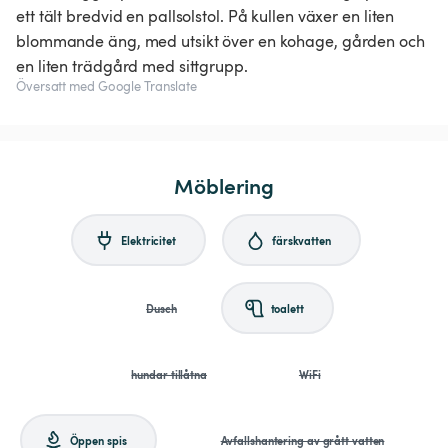
ett tält bredvid en pallsolstol. På kullen växer en liten
blommande äng, med utsikt över en kohage, gården och
en liten trädgård med sittgrupp.
Översatt med Google Translate
Möblering
Elektricitet
färskvatten
Dusch
toalett
hundar tillåtna
WiFi
Öppen spis
Avfallshantering av grått vatten