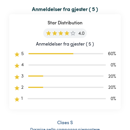
Anmeldelser fra gjester ( 5 )
Star Distribution
4.0
Anmeldelser fra gjester ( 5 )
5
60
%
4
0
%
3
20
%
2
20
%
1
0
%
Claes S
Dormire
nella
campagna
piemontese