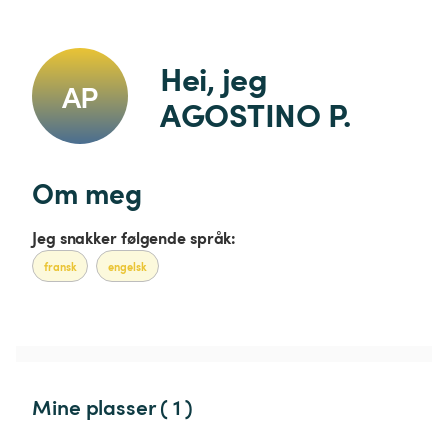
Hei, jeg 
AP
AGOSTINO P.
Om meg
Jeg snakker følgende språk:
fransk
engelsk
Mine plasser ( 1 )