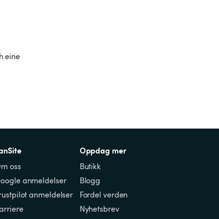
 eine 
anSite
Oppdag mer
m oss
Butikk
oogle anmeldelser
Blogg
rustpilot anmeldelser
Fordel verden
arriere
Nyhetsbrev