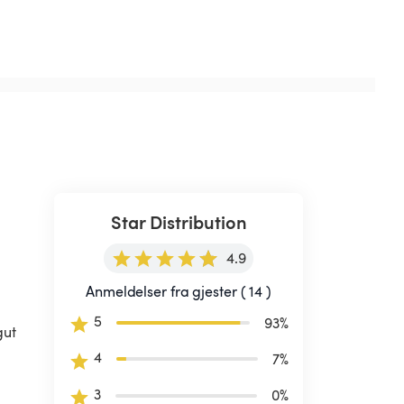
Star Distribution
4.9
Anmeldelser fra gjester ( 14 )
5
93
%
ut 
4
7
%
3
0
%