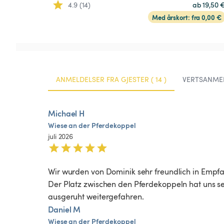
4.9 (14)
ab 19,50 
Med årskort: fra 0,00 €
ANMELDELSER FRA GJESTER ( 14 )
VERTSANMEL
Michael H
Wiese
an
der
Pferdekoppel
juli 2026
Wir wurden von Dominik sehr freundlich in Empfa
Der Platz zwischen den Pferdekoppeln hat uns se
ausgeruht weitergefahren. 
Daniel M
Wiese
an
der
Pferdekoppel