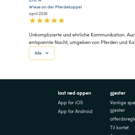
Wiese
an
der
Pferdekoppel
april 2026
Unkomplizierte und ehrliche Kommunikation. Auc
entspannte Nacht, umgeben von Pferden und Ka
Alle
last ned appen
gjester
App for iOS
Vanlige spø
gjester
App for Android
atferdsregl
Til kortet