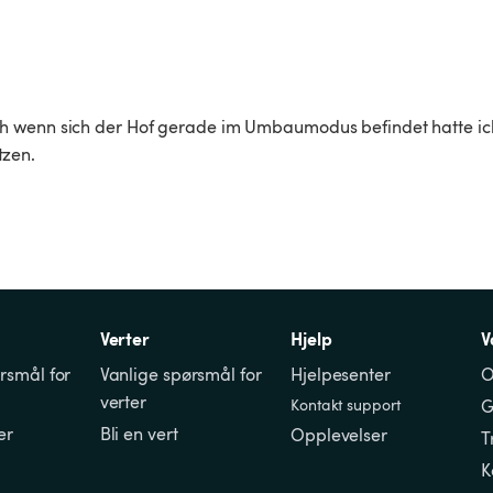
h wenn sich der Hof gerade im Umbaumodus befindet hatte ich
tzen.
Verter
Hjelp
V
rsmål for 
Vanlige spørsmål for 
Hjelpesenter
O
verter
Kontakt support
G
er
Bli en vert
Opplevelser
T
K