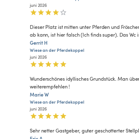
juni 2026
Dieser Platz ist mitten unter Pferden und Frösch
ab kann, ist hier falsch (Ich finds super). Das Wc i
Gerrit H
Wiese
an
der
Pferdekoppel
juni 2026
Wunderschönes idyllisches Grundstück. Man über
weiterempfehlen ! 
Marie W
Wiese
an
der
Pferdekoppel
juni 2026
Sehr netter Gastgeber, guter geschotterter Stell
Eric A