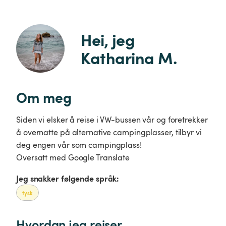
Hei, jeg 
Katharina M.
Om meg
Siden vi elsker å reise i VW-bussen vår og foretrekker
å overnatte på alternative campingplasser, tilbyr vi
deg engen vår som campingplass!
Oversatt med Google Translate
Jeg snakker følgende språk:
tysk
Hvordan jeg reiser