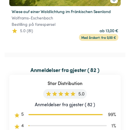
Wiese auf einer Waldlichtung im Fränkischen Seenland
Wolframs-Eschenbach
Bestilling på forespørsel
5.0 (81)
ab 13,00 €
Med årskort: fra 0,00 €
Anmeldelser fra gjester ( 82 )
Star Distribution
5.0
Anmeldelser fra gjester ( 82 )
5
99
%
4
1
%