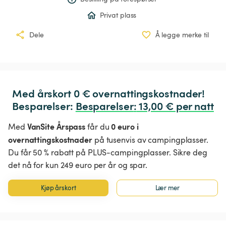
Privat plass
Dele
Å legge merke til
Med årskort 0 € overnattingskostnader!

Besparelser: 
Besparelser
:
 13,00 € per natt
VanSite Årspass
0 euro i
Med
får du
overnattingskostnader
på tusenvis av campingplasser.
Du får 50 % rabatt på PLUS-campingplasser. Sikre deg
det nå for kun 249 euro per år og spar.
Kjøp årskort
Lær mer