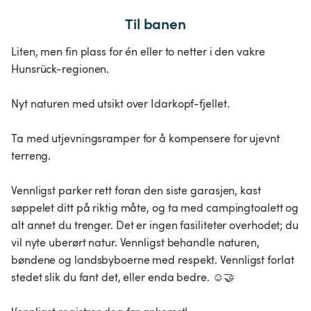
Til banen
Liten, men fin plass for én eller to netter i den vakre
Hunsrück-regionen.
Nyt naturen med utsikt over Idarkopf-fjellet.
Ta med utjevningsramper for å kompensere for ujevnt
terreng.
Vennligst parker rett foran den siste garasjen, kast
søppelet ditt på riktig måte, og ta med campingtoalett og
alt annet du trenger. Det er ingen fasiliteter overhodet; du
vil nyte uberørt natur. Vennligst behandle naturen,
bøndene og landsbyboerne med respekt. Vennligst forlat
stedet slik du fant det, eller enda bedre. ☺️🤝