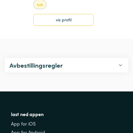
tysk
vis profil
Avbestillingsregler
last ned appen
App for iOS
App for Android