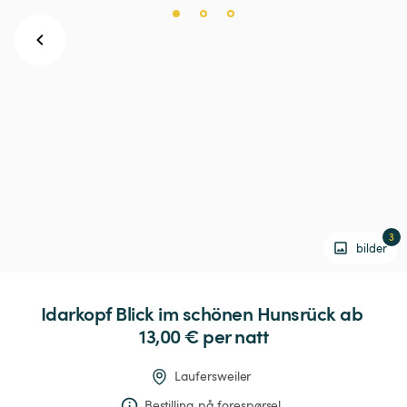
3
bilder
Idarkopf
Blick
im
schönen
Hunsrück
 ab 
13,00 € 
per natt
Laufersweiler
Bestilling på forespørsel