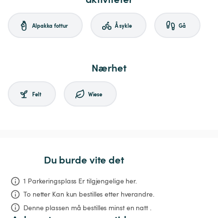
Alpakka fottur
Å sykle
Gå
Nærhet
Felt
Wiese
Du burde vite det
1 Parkeringsplass Er tilgjengelige her.
To netter
Kan kun bestilles etter hverandre.
Denne plassen må bestilles minst en natt .