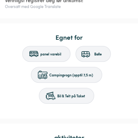
Vennligst registrer deg før ankomst!
Oversatt med Google Translate
Egnet for
panel varebil
Bølle
Campingvogn (opptil 7,5 m)
Bil & Telt på Taket
aktiviteter