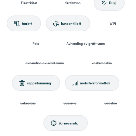
Elektrisitet
ferskvann
Dusj
toalett
hunder tillatt
WiFi
Peis
Avhending av grått vann
avhending av svart vann
vaskemaskin
søppeltømming
mobiltelefonmottak
Lekeplass
Basseng
Badstue
Barnevennlig