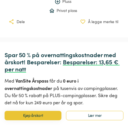
Pluss
Privat plass
Dele
Å legge merke til
Spar 50 % på overnattingskostnader med 
årskort! Besparelser: 
Besparelser
:
 13,65 € 
per natt
VanSite Årspass
0 euro i
Med
får du
overnattingskostnader
på tusenvis av campingplasser.
Du får 50 % rabatt på PLUS-campingplasser. Sikre deg
det nå for kun 249 euro per år og spar.
Kjøp årskort
Lær mer