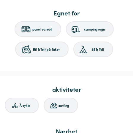
Egnet for
panel varebil
campingvogn
Bil & Telt på Taket
Bil & Telt
aktiviteter
Å sykle
surfing
Nærhet