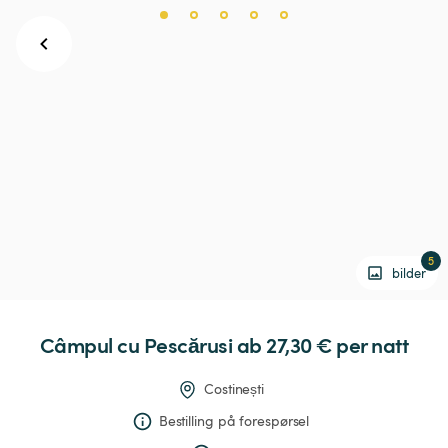
5
bilder
Câmpul
cu
Pescărusi
 ab 27,30 € 
per natt
Costinești
Bestilling på forespørsel