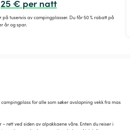
,25 € per natt
r
på tusenvis av campingplasser. Du får 50 % rabatt på
r år og spar.
 campingplass for alle som søker avslapning vekk fra mas
r – rett ved siden av alpakkaene våre. Enten du reiser i