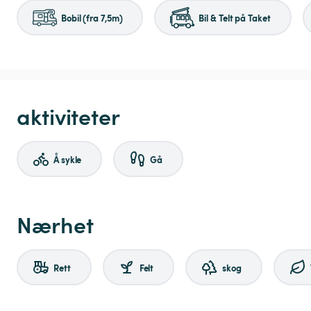
Bobil (fra 7,5m)
Bil & Telt på Taket
aktiviteter
Å sykle
Gå
Nærhet
Rett
Felt
skog