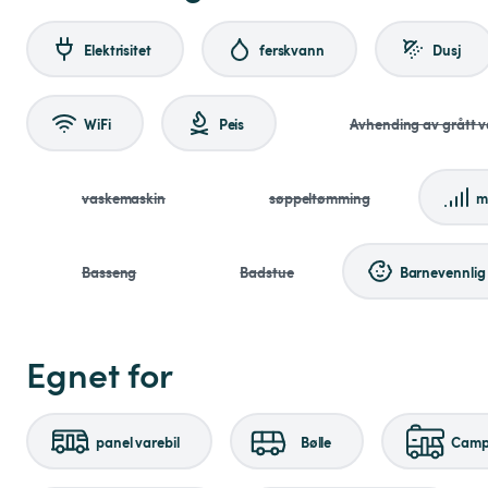
Elektrisitet
ferskvann
Dusj
WiFi
Peis
Avhending av grått 
vaskemaskin
søppeltømming
m
Basseng
Badstue
Barnevennlig
Egnet for
panel varebil
Bølle
Campi