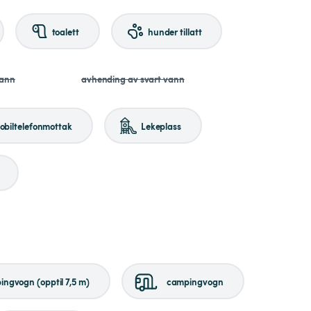
toalett
hunder tillatt
vann
avhending av svart vann
obiltelefonmottak
Lekeplass
ngvogn (opptil 7,5 m)
campingvogn