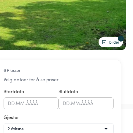
1
bilder
6 Plasser
Velg datoer for å se priser
Startdato
Sluttdato
DD
.
MM
.
ÅÅÅÅ
DD
.
MM
.
ÅÅÅÅ
Gjester