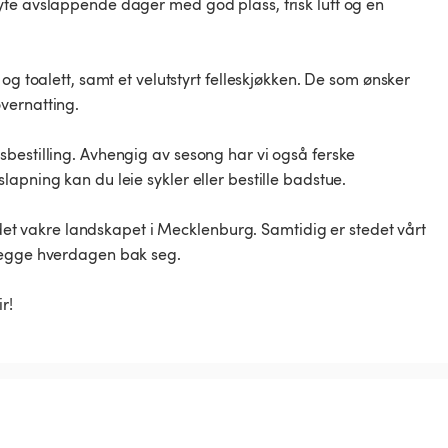
yte avslappende dager med god plass, frisk luft og en
og toalett, samt et velutstyrt felleskjøkken. De som ønsker
vernatting.
bestilling. Avhengig av sesong har vi også ferske
apning kan du leie sykler eller bestille badstue.
i det vakre landskapet i Mecklenburg. Samtidig er stedet vårt
 legge hverdagen bak seg.
r!