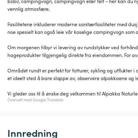
bobil, campingvogn, campingvogn eller telt – her kan du n
vennlig atmosfære.
Fasilitetene inkluderer moderne sanitærfasiliteter med dusj 
noe spesielt kan også leie vår koselige campingvogn som o
Om morgenen tilbyr vi levering av rundstykker ved forhånds
hageprodukter tilgjengelig direkte fra eiendommen. For avsl
Området rundt er perfekt for fotturer, sykling og utflukter 
et ideelt sted å bare slappe av, observere alpakkaene og
Vi gleder oss til å ønske deg velkommen til Alpakka Naturlei
Oversatt med Google Translate
Innredning