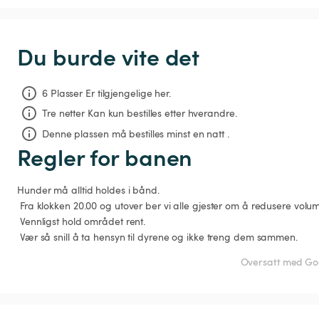
Du burde vite det
6 Plasser Er tilgjengelige her.
Tre netter
Kan kun bestilles etter hverandre.
Denne plassen må bestilles minst en natt .
Regler for banen
Hunder må alltid holdes i bånd.

 Fra klokken 20.00 og utover ber vi alle gjester om å redusere volumet respektfullt.

 Vennligst hold området rent.

 Vær så snill å ta hensyn til dyrene og ikke treng dem sammen. 
Oversatt med Goo