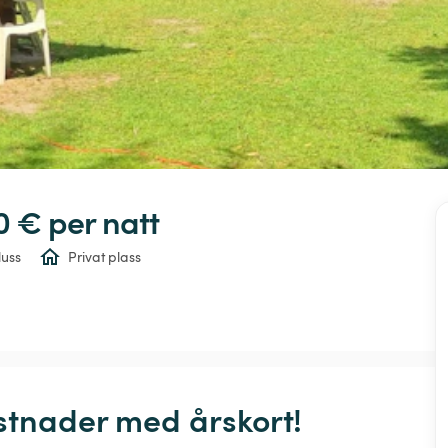
0 € 
per natt
luss
Privat plass
stnader med årskort! 