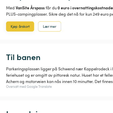
VanSite Årspass
0 euro i overnattingskostnade
Med
får du
PLUS-campingplasser. Sikre deg det nå for kun 249 euro pe
Kjøp årskort
Lær mer
Til banen
Parkeringsplassen ligger på Schwend nær Kappelrodeck i hj
feriehuset og er omgitt av pittoresk natur. Huset har et fell
Achern og motorveien kan nås innen 10 minutter. Det finne
Oversatt med Google Translate