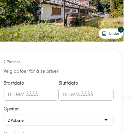
3
bilder
2 Plasser
Velg datoer for å se priser
Startdato
Sluttdato
DD
.
MM
.
ÅÅÅÅ
DD
.
MM
.
ÅÅÅÅ
Gjester