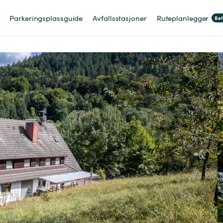
Parkeringsplassguide
Avfallsstasjoner
Ruteplanlegger
Be