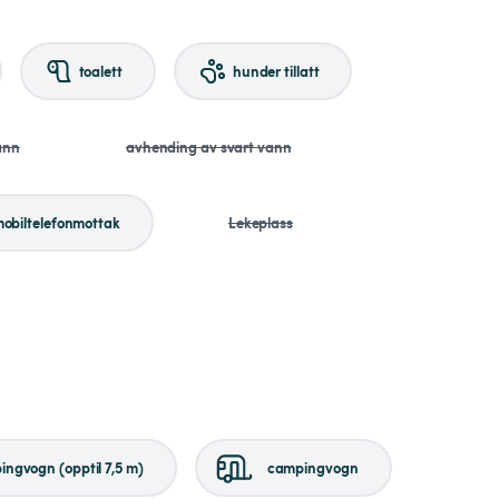
toalett
hunder tillatt
ann
avhending av svart vann
obiltelefonmottak
Lekeplass
ngvogn (opptil 7,5 m)
campingvogn