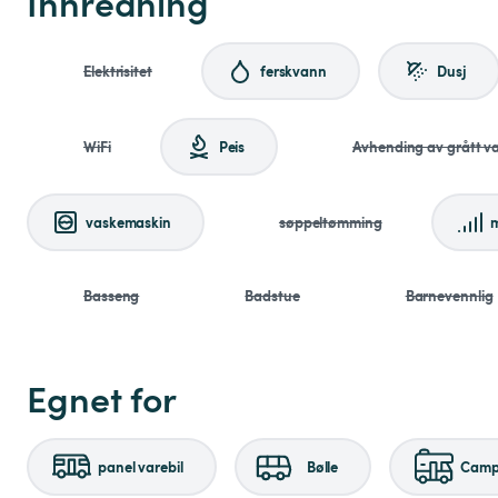
Innredning
Elektrisitet
ferskvann
Dusj
WiFi
Peis
Avhending av grått v
vaskemaskin
søppeltømming
m
Basseng
Badstue
Barnevennlig
Egnet for
panel varebil
Bølle
Campi