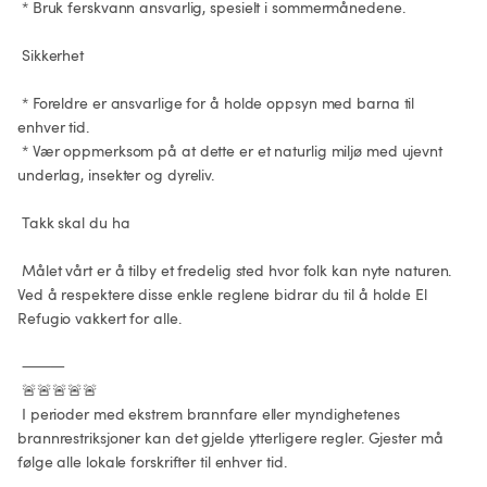
 * Bruk ferskvann ansvarlig, spesielt i sommermånedene.

 Sikkerhet

 * Foreldre er ansvarlige for å holde oppsyn med barna til 
enhver tid.

 * Vær oppmerksom på at dette er et naturlig miljø med ujevnt 
underlag, insekter og dyreliv.

 Takk skal du ha

 Målet vårt er å tilby et fredelig sted hvor folk kan nyte naturen. 
Ved å respektere disse enkle reglene bidrar du til å holde El 
Refugio vakkert for alle.

 ⸻

 🚨🚨🚨🚨🚨

 I perioder med ekstrem brannfare eller myndighetenes 
brannrestriksjoner kan det gjelde ytterligere regler. Gjester må 
følge alle lokale forskrifter til enhver tid.