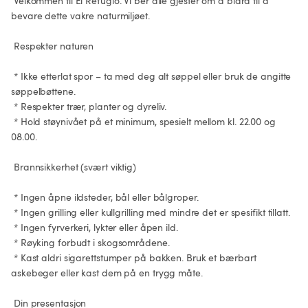
 Velkommen til El Refugio. Vi ber alle gjester om å bidra til å 
bevare dette vakre naturmiljøet.

 Respekter naturen

 * Ikke etterlat spor – ta med deg alt søppel eller bruk de angitte 
søppelbøttene.

 * Respekter trær, planter og dyreliv.

 * Hold støynivået på et minimum, spesielt mellom kl. 22.00 og 
08.00.

 Brannsikkerhet (svært viktig)

 * Ingen åpne ildsteder, bål eller bålgroper.

 * Ingen grilling eller kullgrilling med mindre det er spesifikt tillatt.

 * Ingen fyrverkeri, lykter eller åpen ild.

 * Røyking forbudt i skogsområdene.

 * Kast aldri sigarettstumper på bakken. Bruk et bærbart 
askebeger eller kast dem på en trygg måte.

 Din presentasjon
