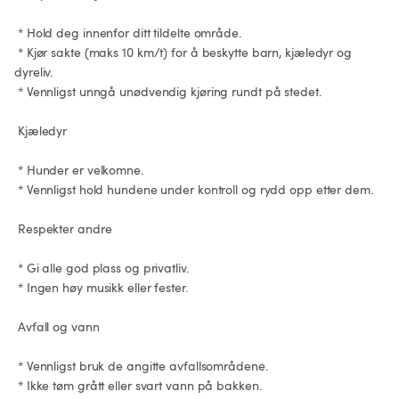
 * Hold deg innenfor ditt tildelte område.

 * Kjør sakte (maks 10 km/t) for å beskytte barn, kjæledyr og 
dyreliv.

 * Vennligst unngå unødvendig kjøring rundt på stedet.

 Kjæledyr

 * Hunder er velkomne.

 * Vennligst hold hundene under kontroll og rydd opp etter dem.

 Respekter andre

 * Gi alle god plass og privatliv.

 * Ingen høy musikk eller fester.

 Avfall og vann

 * Vennligst bruk de angitte avfallsområdene.

 * Ikke tøm grått eller svart vann på bakken.
