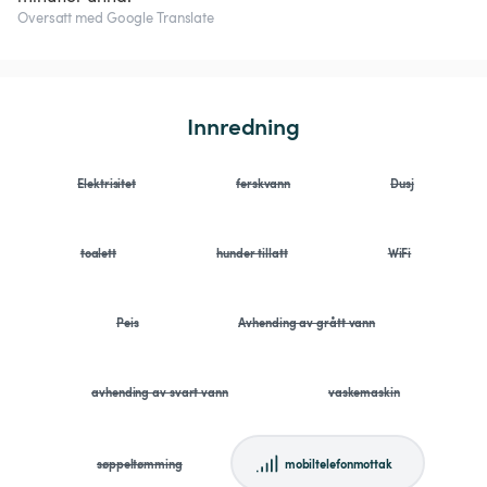
Oversatt med Google Translate
Innredning
Elektrisitet
ferskvann
Dusj
toalett
hunder tillatt
WiFi
Peis
Avhending av grått vann
avhending av svart vann
vaskemaskin
søppeltømming
mobiltelefonmottak