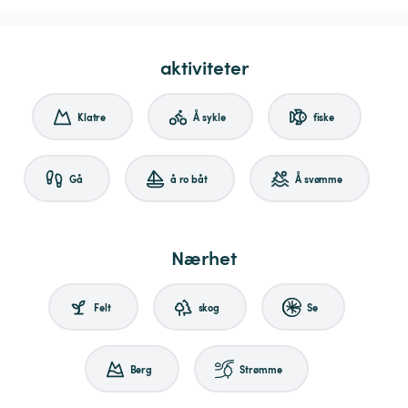
aktiviteter
Klatre
Å sykle
fiske
Gå
å ro båt
Å svømme
Nærhet
Felt
skog
Se
Berg
Strømme