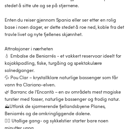
stedet å sitte ute og se på stjernene.
Enten du reiser gjennom Spania eller ser etter en rolig
base i noen dager, er dette stedet å roe ned, koble fra det
travle livet og nyte fjellenes skjønnhet.
Attraksjoner i nærheten
💧 Embalse de Beniarrés - et vakkert reservoar ideelt for
kajakkpadling, fiske, turgåing og spektakulære
solnedganger.
💦 Pou Clar – krystallklare naturlige bassenger som får
vann fra Clariano-elven.
🌿 Barranc de l'Encantà – en av områdets mest magiske
turstier med fosser, naturlige bassenger og frodig natur.
⛰️Utforsk de sjarmerende fjellandsbyene Planes,
Beniarrés og de omkringliggende dalene.
🚵‍♂️ Utallige gang- og sykkelstier starter bare noen
minutter unna.