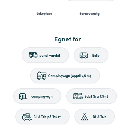
Lekeplass
Barnevennlig
Egnet for
panel varebil
Bølle
Campingvogn (opptil 7,5 m)
campingvogn
Bobil (fra 7,5m)
Bil & Telt på Taket
Bil & Telt