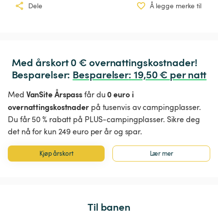
Dele
Å legge merke til
Med årskort 0 € overnattingskostnader!

Besparelser: 
Besparelser
:
 19,50 € per natt
VanSite Årspass
0 euro i
Med
får du
overnattingskostnader
på tusenvis av campingplasser.
Du får 50 % rabatt på PLUS-campingplasser. Sikre deg
det nå for kun 249 euro per år og spar.
Kjøp årskort
Lær mer
Til banen