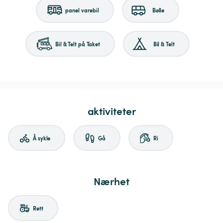
panel varebil
Bølle
Bil & Telt på Taket
Bil & Telt
aktiviteter
Å sykle
Gå
Ri
Nærhet
Rett