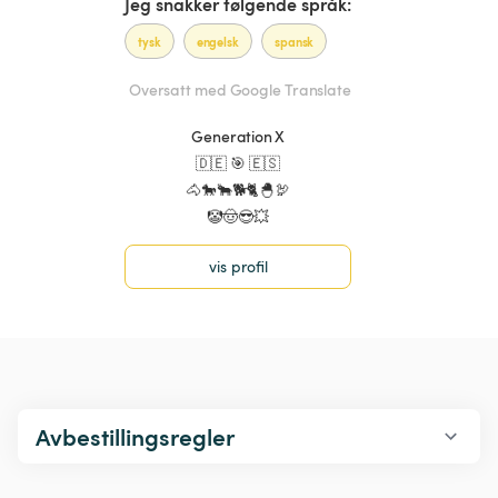
Jeg snakker følgende språk:
tysk
engelsk
spansk
Oversatt med Google Translate
Generation X
🇩🇪 🎯 🇪🇸
🐴🐎🐂🐕🐈🐣🦃
🤡🤠😎💥
vis profil
Avbestillingsregler