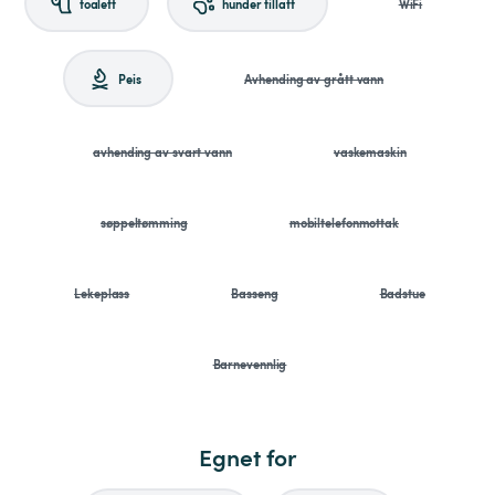
toalett
hunder tillatt
WiFi
Peis
Avhending av grått vann
avhending av svart vann
vaskemaskin
søppeltømming
mobiltelefonmottak
Lekeplass
Basseng
Badstue
Barnevennlig
Egnet for