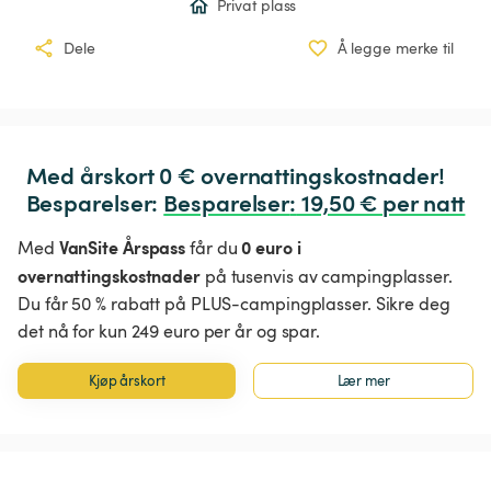
Privat plass
Dele
Å legge merke til
Med årskort 0 € overnattingskostnader!

Besparelser: 
Besparelser
:
 19,50 € per natt
VanSite Årspass
0 euro i
Med
får du
overnattingskostnader
på tusenvis av campingplasser.
Du får 50 % rabatt på PLUS-campingplasser. Sikre deg
det nå for kun 249 euro per år og spar.
Kjøp årskort
Lær mer