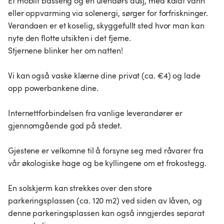
Et mobilt basseng og en utendørs dusj, med kaldt vann
eller oppvarming via solenergi, sørger for forfriskninger.
Verandaen er et koselig, skyggefullt sted hvor man kan
nyte den flotte utsikten i det fjerne.
Stjernene blinker her om natten!
Vi kan også vaske klærne dine privat (ca. €4) og lade
opp powerbankene dine.
Internettforbindelsen fra vanlige leverandører er
gjennomgående god på stedet.
Gjestene er velkomne til å forsyne seg med råvarer fra
vår økologiske hage og be kyllingene om et frokostegg.
En solskjerm kan strekkes over den store
parkeringsplassen (ca. 120 m2) ved siden av låven, og
denne parkeringsplassen kan også inngjerdes separat