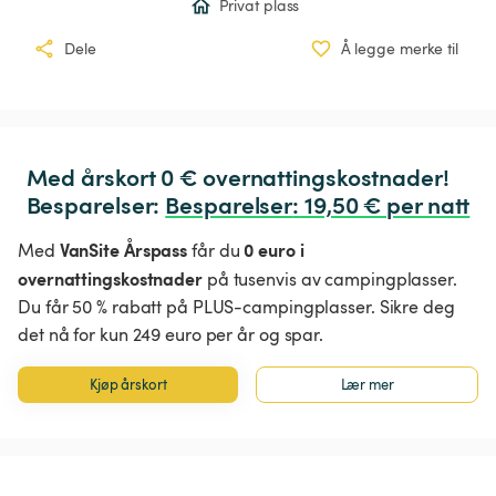
Privat plass
Dele
Å legge merke til
Med årskort 0 € overnattingskostnader!

Besparelser: 
Besparelser
:
 19,50 € per natt
VanSite Årspass
0 euro i
Med
får du
overnattingskostnader
på tusenvis av campingplasser.
Du får 50 % rabatt på PLUS-campingplasser. Sikre deg
det nå for kun 249 euro per år og spar.
Kjøp årskort
Lær mer