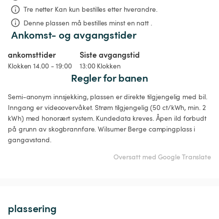
Tre netter
Kan kun bestilles etter hverandre.
Denne plassen må bestilles minst en natt .
Ankomst- og avgangstider
ankomsttider
Siste avgangstid
Klokken 14.00 - 19:00
13:00 Klokken
Regler for banen
Semi-anonym innsjekking, plassen er direkte tilgjengelig med bil. 
Inngang er videoovervåket. Strøm tilgjengelig (50 ct/kWh, min. 2 
kWh) med honorært system. Kundedata kreves. Åpen ild forbudt 
på grunn av skogbrannfare. Wilsumer Berge campingplass i 
gangavstand. 
Oversatt med Google Translate
plassering