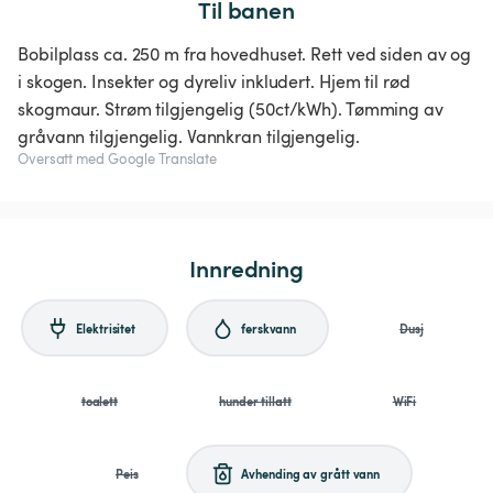
Til banen
Bobilplass ca. 250 m fra hovedhuset. Rett ved siden av og
i skogen. Insekter og dyreliv inkludert. Hjem til rød
skogmaur. Strøm tilgjengelig (50ct/kWh). Tømming av
gråvann tilgjengelig. Vannkran tilgjengelig.
Oversatt med Google Translate
Innredning
Elektrisitet
ferskvann
Dusj
toalett
hunder tillatt
WiFi
Peis
Avhending av grått vann