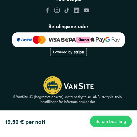
Betalingsmetoder
© VanSite UG (begrenset ansvar)
data beskyttelse
ANB
avtrykk
trykk
Innstillinger for informasjonskapsler
19,50 €
per natt
Be om bestilling