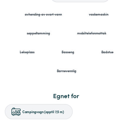
avhending av svart vann
vaskemaskin
søppeltømming
mobiltelefonmottak
Lekeplass
Basseng
Badstue
Barnevennlig
Egnet for
Campingvogn (opptil 7,5 m)