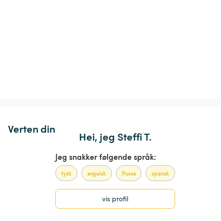
Verten din
Hei, jeg Steffi T.
Jeg snakker følgende språk:
tysk
engelsk
Pusse
spansk
vis profil