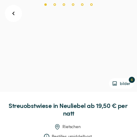
6
bilder
Streuobstwiese
in
Neuliebel
 ab 19,50 € 
per 
natt
Rietschen
Bestilles umiddelbart