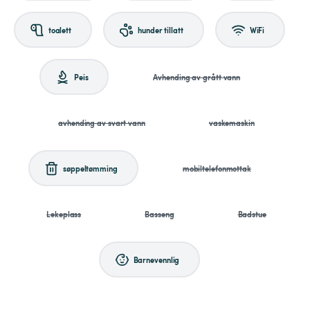
toalett
hunder tillatt
WiFi
Peis
Avhending av grått vann
avhending av svart vann
vaskemaskin
søppeltømming
mobiltelefonmottak
Lekeplass
Basseng
Badstue
Barnevennlig