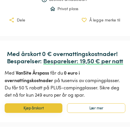
Privat plass
Dele
Å legge merke til
Med årskort 0 € overnattingskostnader!

Besparelser: 
Besparelser
:
 19,50 € per natt
VanSite Årspass
0 euro i
Med
får du
overnattingskostnader
på tusenvis av campingplasser.
Du får 50 % rabatt på PLUS-campingplasser. Sikre deg
det nå for kun 249 euro per år og spar.
Kjøp årskort
Lær mer