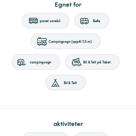
Egnet for
panel varebil
Bølle
Campingvogn (opptil 7,5 m)
campingvogn
Bil & Telt på Taket
Bil & Telt
aktiviteter