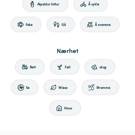
Alpakka fottur
Å sykle
fiske
Gå
Å svømme
Nærhet
Rett
Felt
skog
Se
Wiese
Strømme
Haus