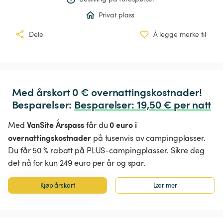
Privat plass
Dele
Å legge merke til
Med årskort 0 € overnattingskostnader!

Besparelser: 
Besparelser
:
 19,50 € per natt
VanSite Årspass
0 euro i
Med
får du
overnattingskostnader
på tusenvis av campingplasser.
Du får 50 % rabatt på PLUS-campingplasser. Sikre deg
det nå for kun 249 euro per år og spar.
Kjøp årskort
Lær mer