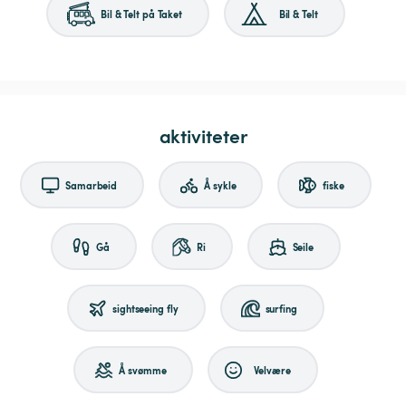
Bil & Telt på Taket
Bil & Telt
aktiviteter
Samarbeid
Å sykle
fiske
Gå
Ri
Seile
sightseeing fly
surfing
Å svømme
Velvære