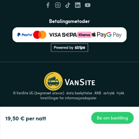
Betalingsmetoder
© VanSite UG (begrenset ansvar)
data beskyttelse
ANB
avtrykk
trykk
Innstillinger for informasjonskapsler
19,50 €
per natt
Be om bestilling