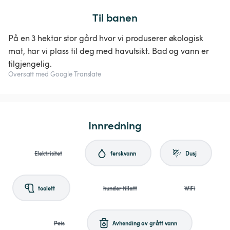
Til banen
På en 3 hektar stor gård hvor vi produserer økologisk
mat, har vi plass til deg med havutsikt. Bad og vann er
tilgjengelig.
Oversatt med Google Translate
Innredning
Elektrisitet
ferskvann
Dusj
toalett
hunder tillatt
WiFi
Peis
Avhending av grått vann