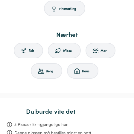
vinsmaking
Nærhet
Felt
Wiese
Mer
Berg
Haus
Du burde vite det
3 Plasser Er tilgjengelige her.
Denne plassen må bestilles minst en natt .