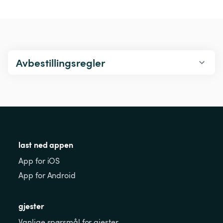
Avbestillingsregler
last ned appen
App for iOS
App for Android
gjester
Vanlige spørsmål for gjester