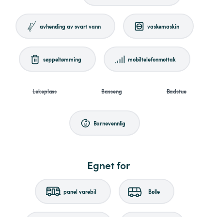
avhending av svart vann
vaskemaskin
søppeltømming
mobiltelefonmottak
Lekeplass
Basseng
Badstue
Barnevennlig
Egnet for
panel varebil
Bølle