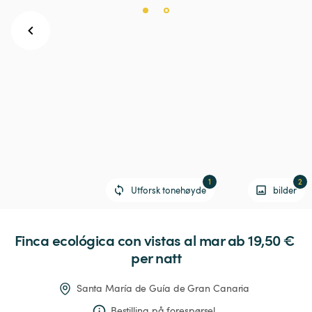
1
2
Utforsk tonehøyde
bilder
Finca
ecológica
con
vistas
al
mar
 ab 19,50 € 
per natt
Santa María de Guía de Gran Canaria
Bestilling på forespørsel