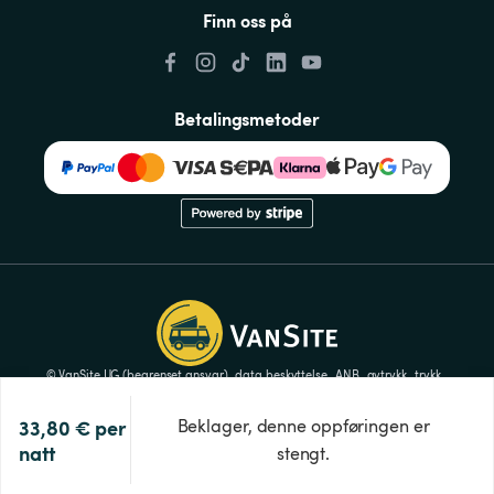
Finn oss på
Betalingsmetoder
© VanSite UG (begrenset ansvar)
data beskyttelse
ANB
avtrykk
trykk
Innstillinger for informasjonskapsler
33,80 €
per 
Beklager, denne oppføringen er
natt
stengt.