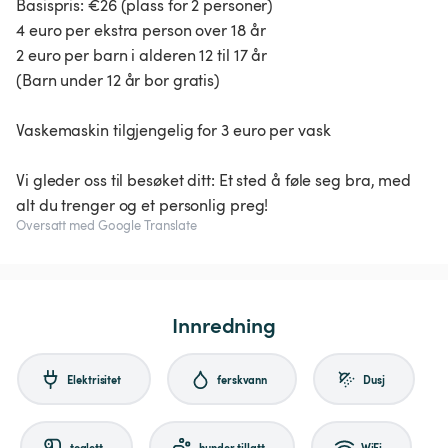
Basispris: €26 (plass for 2 personer)
4 euro per ekstra person over 18 år
2 euro per barn i alderen 12 til 17 år
(Barn under 12 år bor gratis)
Vaskemaskin tilgjengelig for 3 euro per vask
Vi gleder oss til besøket ditt: Et sted å føle seg bra, med
alt du trenger og et personlig preg!
Oversatt med Google Translate
Innredning
Elektrisitet
ferskvann
Dusj
toalett
hunder tillatt
WiFi