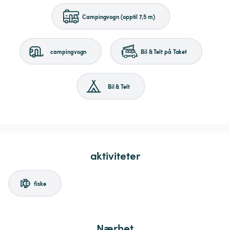
Campingvogn (opptil 7,5 m)
campingvogn
Bil & Telt på Taket
Bil & Telt
aktiviteter
fiske
Nærhet