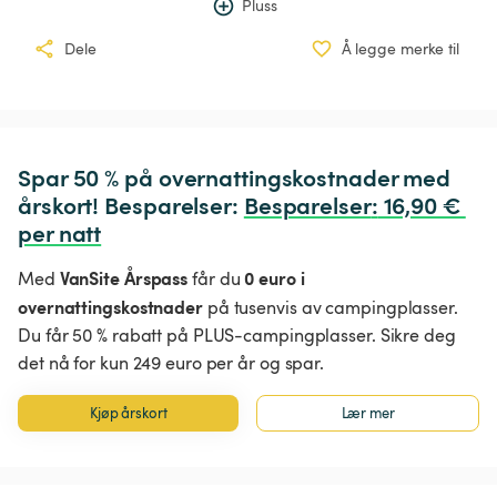
Pluss
Dele
Å legge merke til
Spar 50 % på overnattingskostnader med 
årskort! Besparelser: 
Besparelser
:
 16,90 € 
per natt
VanSite Årspass
0 euro i
Med
får du
overnattingskostnader
på tusenvis av campingplasser.
Du får 50 % rabatt på PLUS-campingplasser. Sikre deg
det nå for kun 249 euro per år og spar.
Kjøp årskort
Lær mer