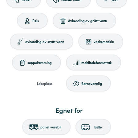
Peis
Avhending av grått vann
avhending av svart vann
vaskemaskin
søppeltømming
mobiltelefonmottak
Lekeplass
Barnevennlig
Egnet for
panel varebil
Bølle