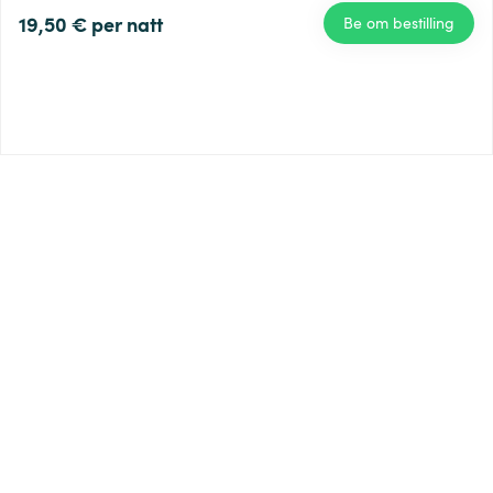
App for iOS
19,50 €
per natt
Be om bestilling
App for Android
gjester
Vanlige spørsmål for gjester
atferdsregler
Til kortet
å registrere
Verter
Vanlige spørsmål for verter
Bli en vert
Hjelp
Hjelpesenter