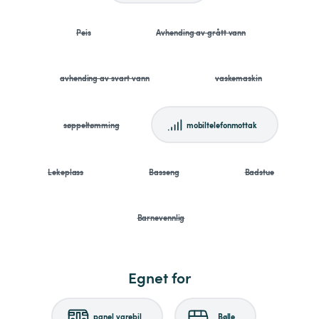
Peis
Avhending av grått vann
avhending av svart vann
vaskemaskin
søppeltømming
mobiltelefonmottak
Lekeplass
Basseng
Badstue
Barnevennlig
Egnet for
panel varebil
Bølle