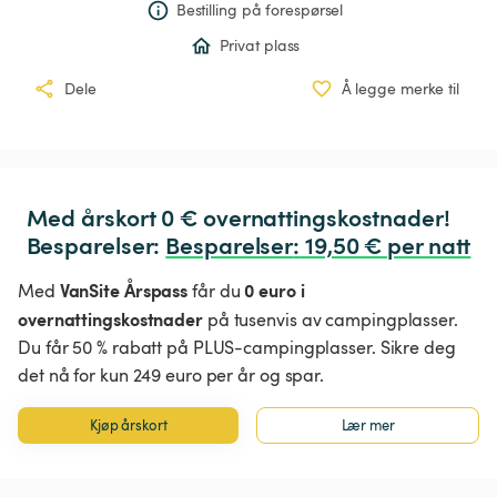
Bestilling på forespørsel
Privat plass
Dele
Å legge merke til
Med årskort 0 € overnattingskostnader!

Besparelser: 
Besparelser
:
 19,50 € per natt
VanSite Årspass
0 euro i
Med
får du
overnattingskostnader
på tusenvis av campingplasser.
Du får 50 % rabatt på PLUS-campingplasser. Sikre deg
det nå for kun 249 euro per år og spar.
Kjøp årskort
Lær mer