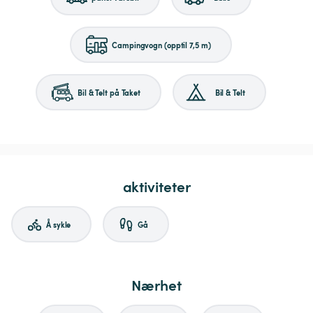
Campingvogn (opptil 7,5 m)
Bil & Telt på Taket
Bil & Telt
aktiviteter
Å sykle
Gå
Nærhet