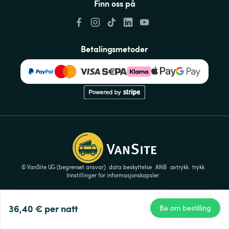
Finn oss på
Betalingsmetoder
© VanSite UG (begrenset ansvar)
data beskyttelse
ANB
avtrykk
trykk
Innstillinger for informasjonskapsler
36,40 €
per natt
Be om bestilling