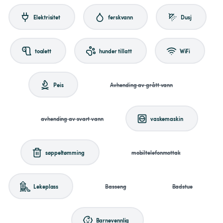
Elektrisitet
ferskvann
Dusj
toalett
hunder tillatt
WiFi
Peis
Avhending av grått vann
avhending av svart vann
vaskemaskin
søppeltømming
mobiltelefonmottak
Lekeplass
Basseng
Badstue
Barnevennlig