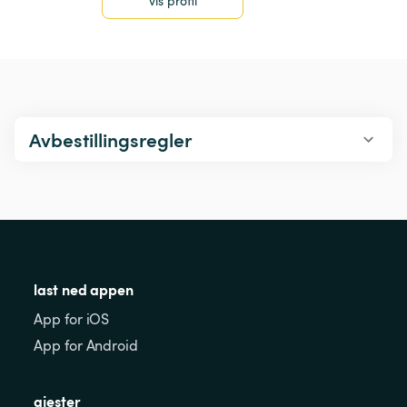
vis profil
Avbestillingsregler
last ned appen
App for iOS
App for Android
gjester