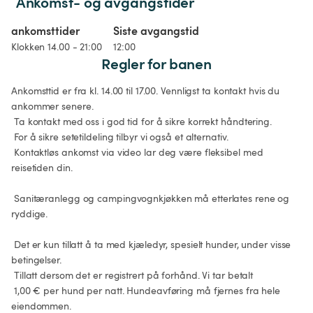
Ankomst- og avgangstider
ankomsttider
Siste avgangstid
Klokken 14.00 - 21:00
12:00
Regler for banen
Ankomsttid er fra kl. 14.00 til 17.00. Vennligst ta kontakt hvis du 
ankommer senere.

 Ta kontakt med oss i god tid for å sikre korrekt håndtering.

 For å sikre setetildeling tilbyr vi også et alternativ.

 Kontaktløs ankomst via video lar deg være fleksibel med 
reisetiden din.

 Sanitæranlegg og campingvognkjøkken må etterlates rene og 
ryddige.

 Det er kun tillatt å ta med kjæledyr, spesielt hunder, under visse 
betingelser.

 Tillatt dersom det er registrert på forhånd. Vi tar betalt

 1,00 € per hund per natt. Hundeavføring må fjernes fra hele 
eiendommen.
