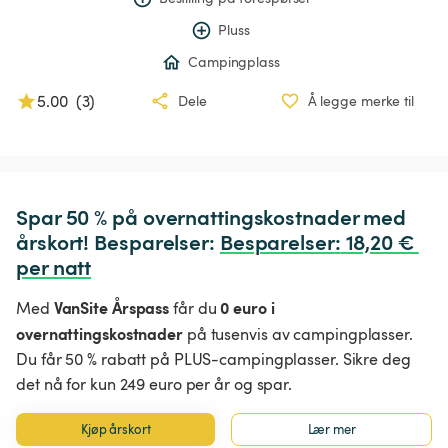
Pluss
Campingplass
5.00
(
3
)
Dele
Å legge merke til
Spar 50 % på overnattingskostnader med 
årskort! Besparelser: 
Besparelser
:
 18,20 € 
per natt
VanSite Årspass
0 euro i
Med
får du
overnattingskostnader
på tusenvis av campingplasser.
Du får 50 % rabatt på PLUS-campingplasser. Sikre deg
det nå for kun 249 euro per år og spar.
Kjøp årskort
Lær mer