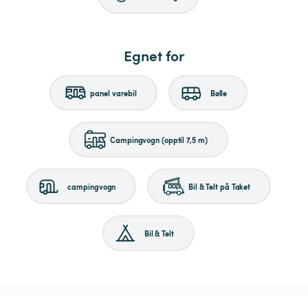
Egnet for
panel varebil
Bølle
Campingvogn (opptil 7,5 m)
campingvogn
Bil & Telt på Taket
Bil & Telt