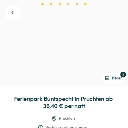
8
bilder
Ferienpark
Buntspecht
in
Pruchten
 ab 
36,40 € 
per natt
Pruchten
Bestilling på forespørsel