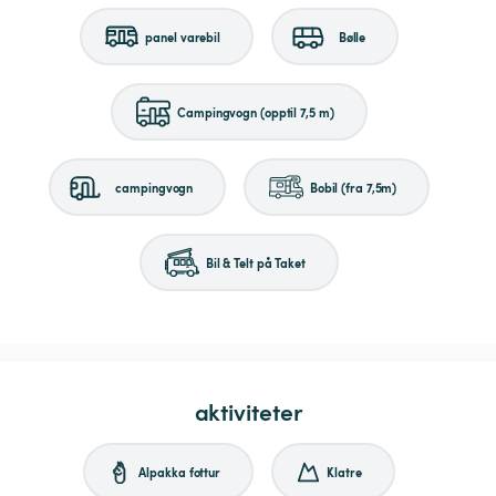
panel varebil
Bølle
Campingvogn (opptil 7,5 m)
campingvogn
Bobil (fra 7,5m)
Bil & Telt på Taket
aktiviteter
Alpakka fottur
Klatre