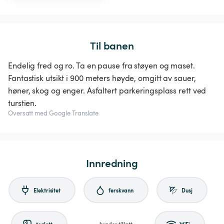
Til banen
Endelig fred og ro. Ta en pause fra støyen og maset.
Fantastisk utsikt i 900 meters høyde, omgitt av sauer,
høner, skog og enger. Asfaltert parkeringsplass rett ved
turstien.
Oversatt med Google Translate
Innredning
Elektrisitet
ferskvann
Dusj
toalett
hunder tillatt
WiFi