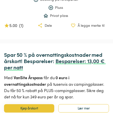
Pluss
Privat plass
5.00
(
1
)
Dele
Å legge merke til
Spar 50 % på overnattingskostnader med 
årskort! Besparelser: 
Besparelser
:
 13,00 € 
per natt
VanSite Årspass
0 euro i
Med
får du
overnattingskostnader
på tusenvis av campingplasser.
Du får 50 % rabatt på PLUS-campingplasser. Sikre deg
det nå for kun 249 euro per år og spar.
Kjøp årskort
Lær mer