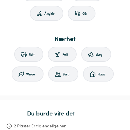
Å sykle
Gå
Nærhet
Rett
Felt
skog
Wiese
Berg
Haus
Du burde vite det
2 Plasser Er tilgjengelige her.