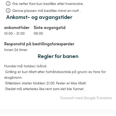
fire netter
Kan kun bestilles etter hverandre.
Denne plassen må bestilles minst en natt .
Ankomst- og avgangstider
ankomsttider
Siste avgangstid
10:00 - 21:00
09:00
Responstid på bestillingsforespørsler
Innen 24 timer
Regler for banen
Hunder må holdes i bånd.

 Grilling er kun tillatt etter forhåndsavtale på grunn av fare for 
skogbrann.

 Stilletiden starter klokken 21.00. Fester er ikke tillatt.

 Stedet må etterlates like rent som det ble funnet. 
Oversatt med Google Translate