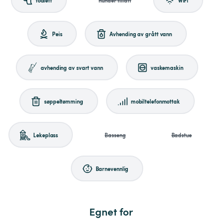
Peis
Avhending av grått vann
avhending av svart vann
vaskemaskin
søppeltømming
mobiltelefonmottak
Lekeplass
Basseng
Badstue
Barnevennlig
Egnet for