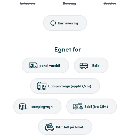
Lekeplass
Basseng
Badstue
Barnevennlig
Egnet for
panel varebil
Bølle
Campingvogn (opptil 7,5 m)
campingvogn
Bobil (fra 7,5m)
Bil & Telt på Taket