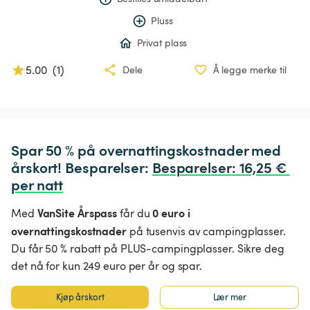
Pluss
Privat plass
5.00
(
1
)
Dele
Å legge merke til
Spar 50 % på overnattingskostnader med 
årskort! Besparelser: 
Besparelser
:
 16,25 € 
per natt
VanSite Årspass
0 euro i
Med
får du
overnattingskostnader
på tusenvis av campingplasser.
Du får 50 % rabatt på PLUS-campingplasser. Sikre deg
det nå for kun 249 euro per år og spar.
Kjøp årskort
Lær mer