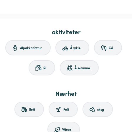
aktiviteter
Alpakka fottur
Å sykle
Gå
Ri
Å svømme
Nærhet
Rett
Felt
skog
Wiese