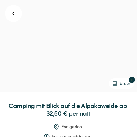
1
bilder
Camping
mit
Blick
auf
die
Alpakaweide
 ab 
32,50 € 
per natt
Ennigerloh
Bestilles umiddelbart