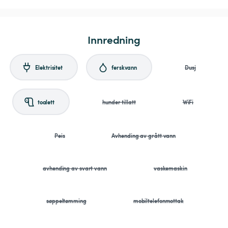
Innredning
Elektrisitet
ferskvann
Dusj
toalett
hunder tillatt
WiFi
Peis
Avhending av grått vann
avhending av svart vann
vaskemaskin
søppeltømming
mobiltelefonmottak