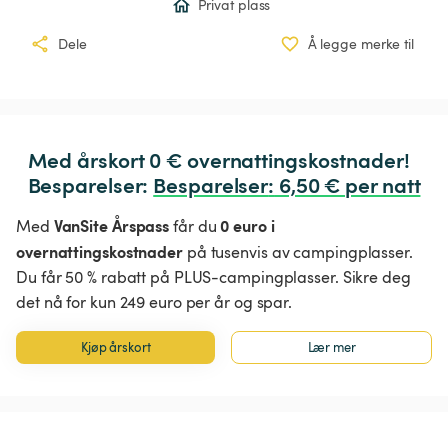
Privat plass
Dele
Å legge merke til
Med årskort 0 € overnattingskostnader!

Besparelser: 
Besparelser
:
 6,50 € per natt
VanSite Årspass
0 euro i
Med
får du
overnattingskostnader
på tusenvis av campingplasser.
Du får 50 % rabatt på PLUS-campingplasser. Sikre deg
det nå for kun 249 euro per år og spar.
Kjøp årskort
Lær mer