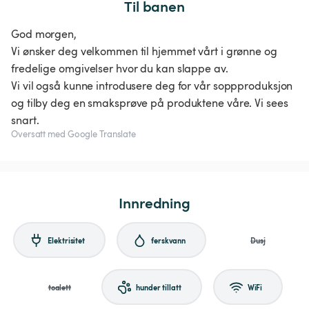
Til banen
God morgen,
Vi ønsker deg velkommen til hjemmet vårt i grønne og
fredelige omgivelser hvor du kan slappe av.
Vi vil også kunne introdusere deg for vår soppproduksjon
og tilby deg en smaksprøve på produktene våre. Vi sees
snart.
Oversatt med Google Translate
Innredning
Elektrisitet
ferskvann
Dusj
toalett
hunder tillatt
WiFi