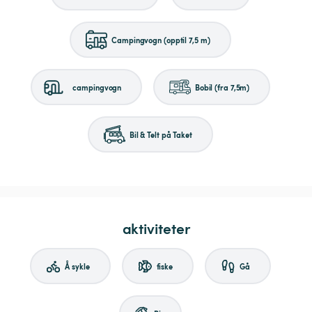
Campingvogn (opptil 7,5 m)
campingvogn
Bobil (fra 7,5m)
Bil & Telt på Taket
aktiviteter
Å sykle
fiske
Gå