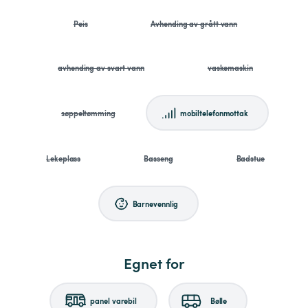
Peis
Avhending av grått vann
avhending av svart vann
vaskemaskin
søppeltømming
mobiltelefonmottak
Lekeplass
Basseng
Badstue
Barnevennlig
Egnet for
panel varebil
Bølle