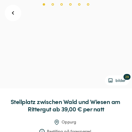
29
bilder
Stellplatz
zwischen
Wald
und
Wiesen
am
Rittergut
 ab 39,00 € 
per natt
Oppurg
Bestilling på forespørsel