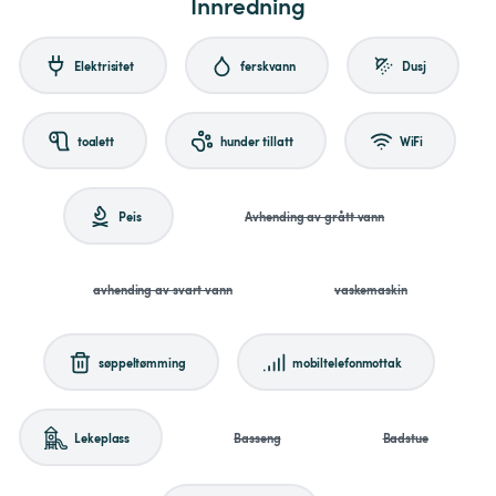
Innredning
Elektrisitet
ferskvann
Dusj
toalett
hunder tillatt
WiFi
Peis
Avhending av grått vann
avhending av svart vann
vaskemaskin
søppeltømming
mobiltelefonmottak
Lekeplass
Basseng
Badstue