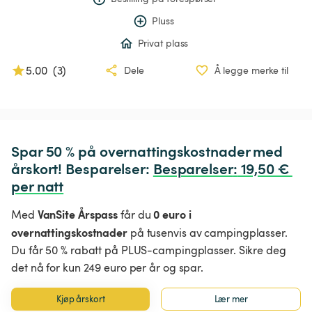
Pluss
Privat plass
5.00
(
3
)
Dele
Å legge merke til
Spar 50 % på overnattingskostnader med 
årskort! Besparelser: 
Besparelser
:
 19,50 € 
per natt
VanSite Årspass
0 euro i
Med
får du
overnattingskostnader
på tusenvis av campingplasser.
Du får 50 % rabatt på PLUS-campingplasser. Sikre deg
det nå for kun 249 euro per år og spar.
Kjøp årskort
Lær mer