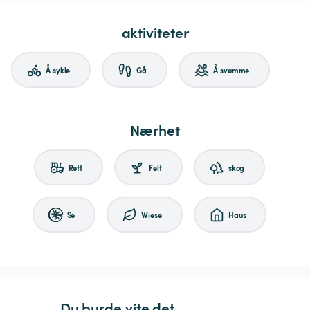
aktiviteter
Å sykle
Gå
Å svømme
Nærhet
Rett
Felt
skog
Se
Wiese
Haus
Du burde vite det