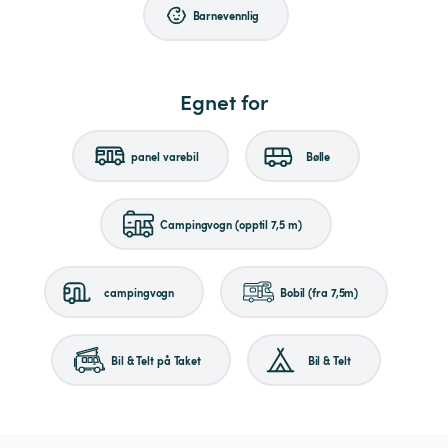
Barnevennlig
Egnet for
panel varebil
Bølle
Campingvogn (opptil 7,5 m)
campingvogn
Bobil (fra 7,5m)
Bil & Telt på Taket
Bil & Telt