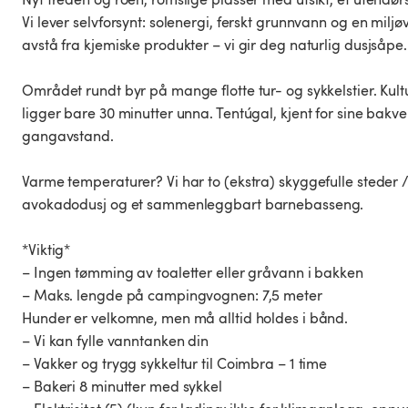
Vi lever selvforsynt: solenergi, ferskt grunnvann og en miljø
avstå fra kjemiske produkter – vi gir deg naturlig dusjsåpe.
Området rundt byr på mange flotte tur- og sykkelstier. Kul
ligger bare 30 minutter unna. Tentúgal, kjent for sine bakver
gangavstand.
Varme temperaturer? Vi har to (ekstra) skyggefulle steder /
avokadodusj og et sammenleggbart barnebasseng.
*Viktig*
– Ingen tømming av toaletter eller gråvann i bakken
– Maks. lengde på campingvognen: 7,5 meter
Hunder er velkomne, men må alltid holdes i bånd.
– Vi kan fylle vanntanken din
– Vakker og trygg sykkeltur til Coimbra – 1 time
– Bakeri 8 minutter med sykkel