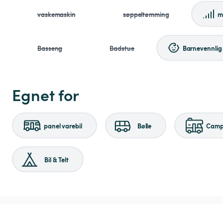
vaskemaskin
søppeltømming
m
Basseng
Badstue
Barnevennlig
Egnet for
panel varebil
Bølle
Campi
Bil & Telt