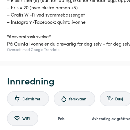
– Elektrisitet (5) (kun for lading; ikke for klimaanlegg, oppv
– Pris = 20 (hver ekstra person +5)
– Gratis Wi-Fi ved svømmebassenget
– Instagram/Facebook: quinta.ivonne
*Ansvarsfraskrivelse*
På Quinta Ivonne er du ansvarlig for deg selv – for deg selv
Oversatt med Google Translate
Innredning
Elektrisitet
ferskvann
Dusj
WiFi
Peis
Avhending av grått v