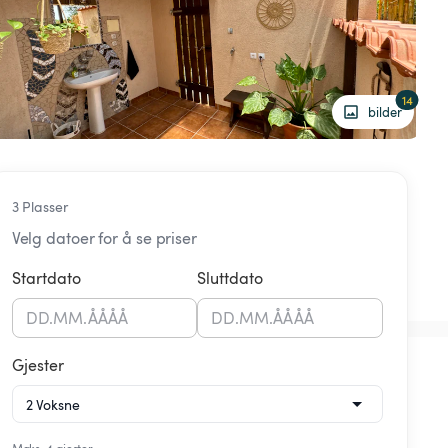
14
bilder
3 Plasser
Velg datoer for å se priser
Startdato
Sluttdato
DD
.
MM
.
ÅÅÅÅ
DD
.
MM
.
ÅÅÅÅ
Gjester