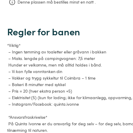
Denne plassen må bestilles minst en natt .
Regler for banen
*Viktig*

 – Ingen tømming av toaletter eller gråvann i bakken

 – Maks. lengde på campingvognen: 7,5 meter

 Hunder er velkomne, men må alltid holdes i bånd.

 – Vi kan fylle vanntanken din

 – Vakker og trygg sykkeltur til Coimbra – 1 time

 – Bakeri 8 minutter med sykkel

 – Pris = 20 (hver ekstra person +5)

 – Elektrisitet (5) (kun for lading; ikke for klimaanlegg, oppvarming, airfryer osv.)

 – Instagram/Facebook: quinta.ivonne

 *Ansvarsfraskrivelse*

 På Quinta Ivonne er du ansvarlig for deg selv – for deg selv, barna dine og en respektfull 
tilnærming til naturen.