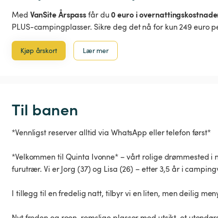
VanSite Årspass
0 euro i overnattingskostnade
Med
får du
PLUS-campingplasser. Sikre deg det nå for kun 249 euro pe
Kjøp årskort
Lær mer
Til banen
*Vennligst reserver alltid via WhatsApp eller telefon først*
*Velkommen til Quinta Ivonne* – vårt rolige drømmested i n
furutrær. Vi er Jorg (37) og Lisa (26) – etter 3,5 år i campin
I tillegg til en fredelig natt, tilbyr vi en liten, men deilig
Nyt freden og roen, romslige plasser med utsikt, et uten