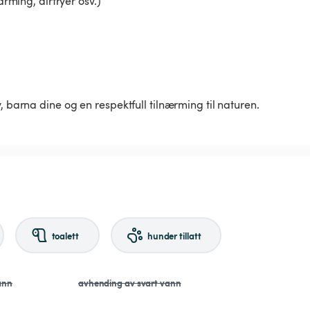
arming, airfryer osv.)
, barna dine og en respektfull tilnærming til naturen.
toalett
hunder tillatt
ann
avhending av svart vann