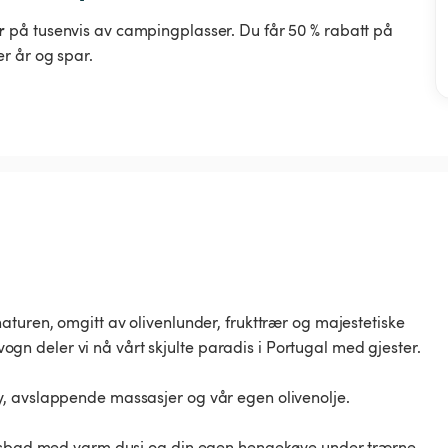
r
på tusenvis av campingplasser. Du får 50 % rabatt på
r år og spar.
aturen, omgitt av olivenlunder, frukttrær og majestetiske
gvogn deler vi nå vårt skjulte paradis i Portugal med gjester.
 meny, avslappende massasjer og vår egen olivenolje.
dørsbad med varm dusj og din egen hengekøye under trærne.