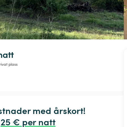
natt
rivat plass
stnader med årskort! 
,25 € per natt