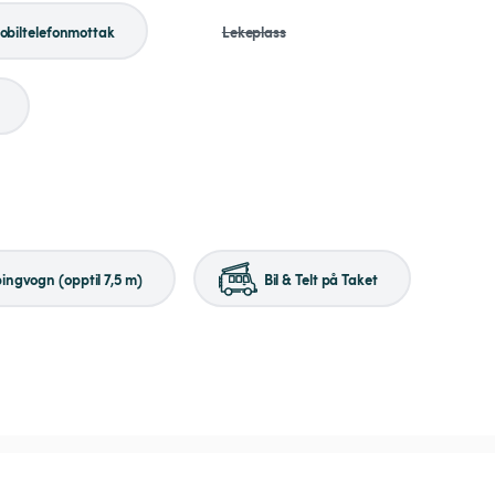
obiltelefonmottak
Lekeplass
ngvogn (opptil 7,5 m)
Bil & Telt på Taket