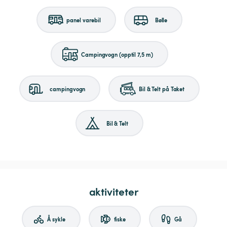
panel varebil
Bølle
Campingvogn (opptil 7,5 m)
campingvogn
Bil & Telt på Taket
Bil & Telt
aktiviteter
Å sykle
fiske
Gå