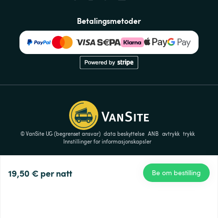
Betalingsmetoder
© VanSite UG (begrenset ansvar)
data beskyttelse
ANB
avtrykk
trykk
Innstillinger for informasjonskapsler
19,50 €
per natt
Be om bestilling