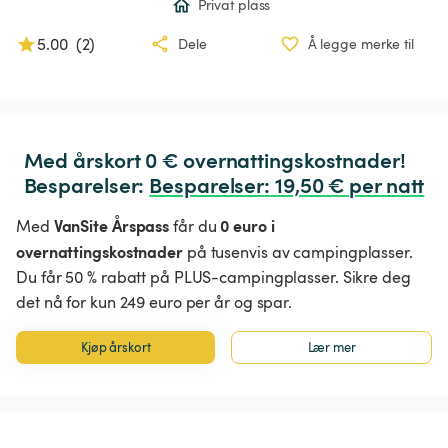
Privat plass
5.00
(
2
)
Dele
Å legge merke til
Med årskort 0 € overnattingskostnader!

Besparelser: 
Besparelser
:
 19,50 € per natt
VanSite Årspass
0 euro i
Med
får du
overnattingskostnader
på tusenvis av campingplasser.
Du får 50 % rabatt på PLUS-campingplasser. Sikre deg
det nå for kun 249 euro per år og spar.
Kjøp årskort
Lær mer