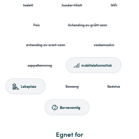
toalett
hunder tillatt
WiFi
Peis
Avhending av grått vann
avhending av svart vann
vaskemaskin
søppeltømming
mobiltelefonmottak
Lekeplass
Basseng
Badstue
Barnevennlig
Egnet for