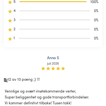
5
100
%
4
0
%
3
0
%
2
0
%
1
0
%
Anna S
juli 2026
12 av 10 poeng ;) !!!

 Vennlige og svært imøtekommende verter,

 Super beliggenhet og gode transportforbindelser.

 Vi kommer definitivt tilbake! Tusen takk!
