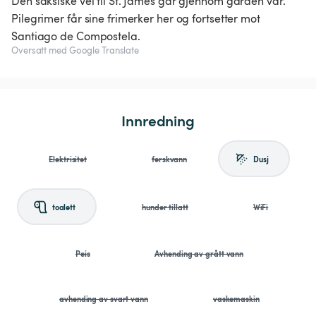
Den saksiske vei til St. James går gjennom gården vår.
Pilegrimer får sine frimerker her og fortsetter mot
Santiago de Compostela.
Oversatt med Google Translate
Innredning
Elektrisitet
ferskvann
Dusj
toalett
hunder tillatt
WiFi
Peis
Avhending av grått vann
avhending av svart vann
vaskemaskin