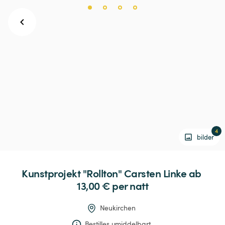
4
bilder
Kunstprojekt
"Rollton"
Carsten
Linke
 ab 
13,00 € 
per natt
Neukirchen
Bestilles umiddelbart