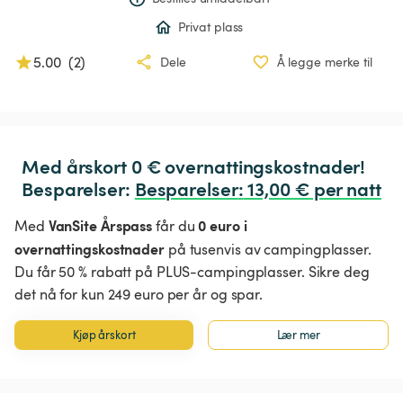
Privat plass
5.00
(
2
)
Dele
Å legge merke til
Med årskort 0 € overnattingskostnader!

Besparelser: 
Besparelser
:
 13,00 € per natt
VanSite Årspass
0 euro i
Med
får du
overnattingskostnader
på tusenvis av campingplasser.
Du får 50 % rabatt på PLUS-campingplasser. Sikre deg
det nå for kun 249 euro per år og spar.
Kjøp årskort
Lær mer