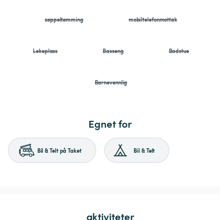
søppeltømming
mobiltelefonmottak
Lekeplass
Basseng
Badstue
Barnevennlig
Egnet for
Bil & Telt på Taket
Bil & Telt
aktiviteter