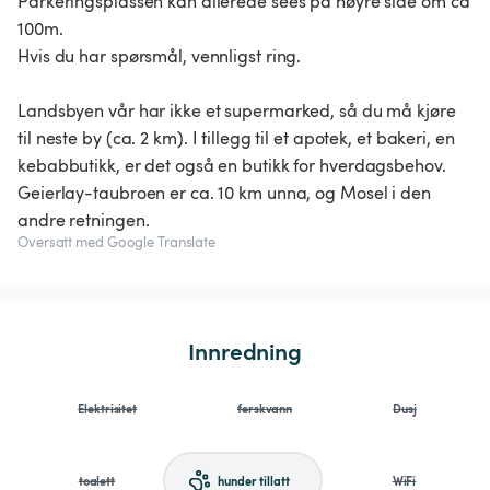
Parkeringsplassen kan allerede sees på høyre side om ca
100m.
Hvis du har spørsmål, vennligst ring.
Landsbyen vår har ikke et supermarked, så du må kjøre
til neste by (ca. 2 km). I tillegg til et apotek, et bakeri, en
kebabbutikk, er det også en butikk for hverdagsbehov.
Geierlay-taubroen er ca. 10 km unna, og Mosel i den
andre retningen.
Oversatt med Google Translate
Innredning
Elektrisitet
ferskvann
Dusj
toalett
hunder tillatt
WiFi