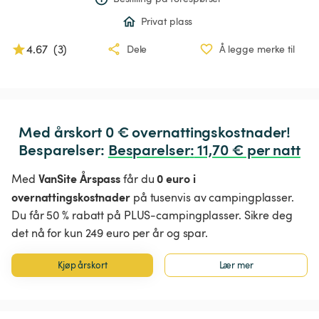
Privat plass
4.67
(
3
)
Dele
Å legge merke til
Med årskort 0 € overnattingskostnader!

Besparelser: 
Besparelser
:
 11,70 € per natt
VanSite Årspass
0 euro i
Med
får du
overnattingskostnader
på tusenvis av campingplasser.
Du får 50 % rabatt på PLUS-campingplasser. Sikre deg
det nå for kun 249 euro per år og spar.
Kjøp årskort
Lær mer