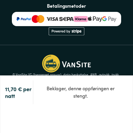
Betalingsmetoder
© VanSite UG (begrenset ansvar)
data beskyttelse
ANB
avtrykk
trykk
Innstillinger for informasjonskapsler
11,70 €
per 
Beklager, denne oppføringen er
natt
stengt.