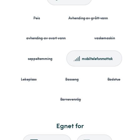
Peis
Avhending av grått vann
avhending av svart vann
vaskemaskin
søppeltømming
mobiltelefonmottak
Lekeplass
Basseng
Badstue
Barnevennlig
Egnet for