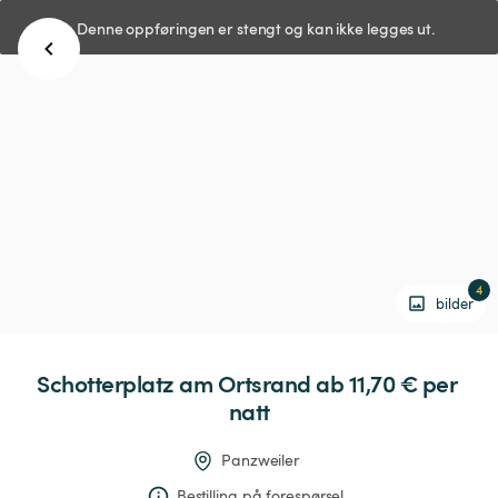
Denne oppføringen er stengt og kan ikke legges ut.
4
bilder
Schotterplatz
am
Ortsrand
 ab 11,70 € 
per 
natt
Panzweiler
Bestilling på forespørsel