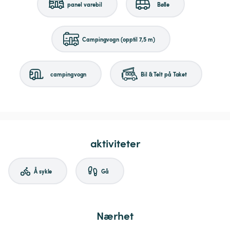
panel varebil
Bølle
Campingvogn (opptil 7,5 m)
campingvogn
Bil & Telt på Taket
aktiviteter
Å sykle
Gå
Nærhet