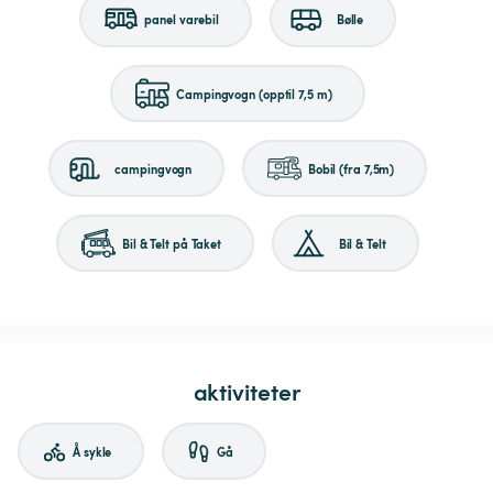
panel varebil
Bølle
Campingvogn (opptil 7,5 m)
campingvogn
Bobil (fra 7,5m)
Bil & Telt på Taket
Bil & Telt
aktiviteter
Å sykle
Gå