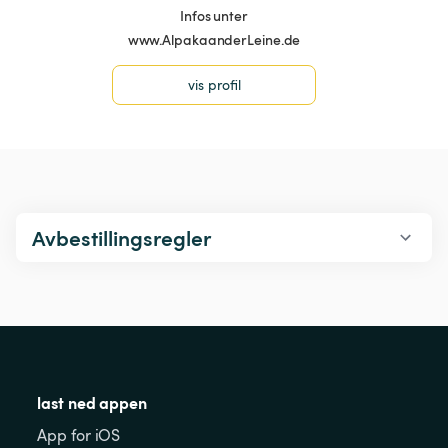
Infos unter
www.AlpakaanderLeine.de
vis profil
Avbestillingsregler
last ned appen
App for iOS