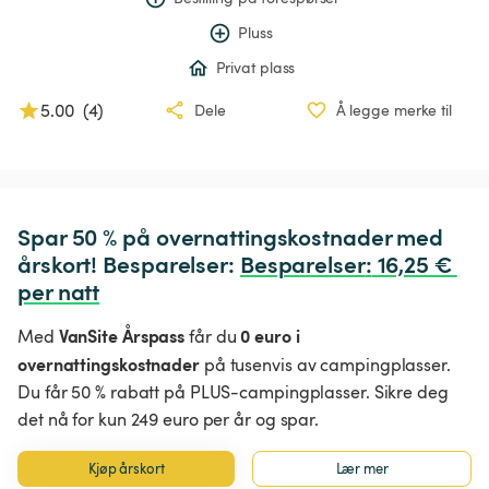
Pluss
Privat plass
5.00
(
4
)
Dele
Å legge merke til
Spar 50 % på overnattingskostnader med 
årskort! Besparelser: 
Besparelser
:
 16,25 € 
per natt
VanSite Årspass
0 euro i
Med
får du
overnattingskostnader
på tusenvis av campingplasser.
Du får 50 % rabatt på PLUS-campingplasser. Sikre deg
det nå for kun 249 euro per år og spar.
Kjøp årskort
Lær mer