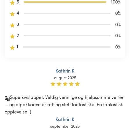
5
100
%
4
0
%
3
0
%
2
0
%
1
0
%
Kathrin K
august 2025
Superavslappet. Veldig vennlige og hjelpsomme verter 
... og alpakkaene er rett og slett fantastiske. En fantastisk 
opplevelse :) 
Kathrin K
september 2025