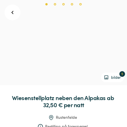
5
bilder
Wiesenstellplatz
neben
den
Alpakas
 ab 
32,50 € 
per natt
Rustenfelde
Bestilling på forespørsel