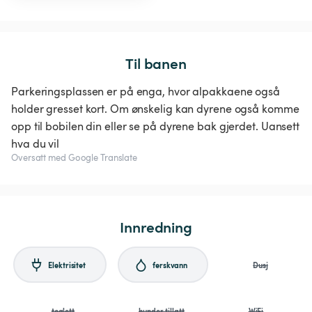
Til banen
Parkeringsplassen er på enga, hvor alpakkaene også
holder gresset kort. Om ønskelig kan dyrene også komme
opp til bobilen din eller se på dyrene bak gjerdet. Uansett
hva du vil
Oversatt med Google Translate
Innredning
Elektrisitet
ferskvann
Dusj
toalett
hunder tillatt
WiFi