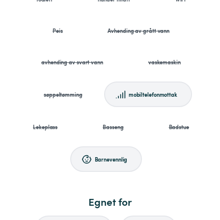
Peis
Avhending av grått vann
avhending av svart vann
vaskemaskin
søppeltømming
mobiltelefonmottak
Lekeplass
Basseng
Badstue
Barnevennlig
Egnet for