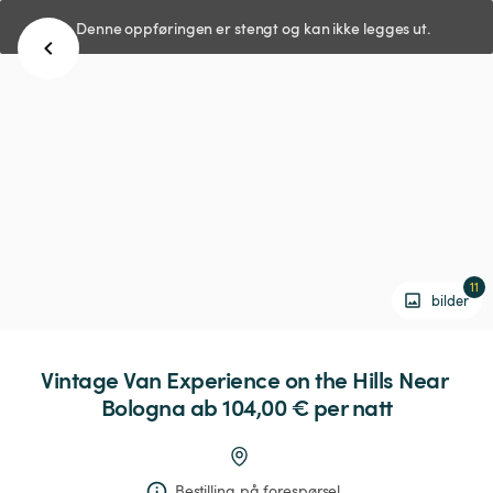
Denne oppføringen er stengt og kan ikke legges ut.
11
bilder
Vintage
Van
Experience
on
the
Hills
Near
Bologna
 ab 104,00 € 
per natt
Bestilling på forespørsel