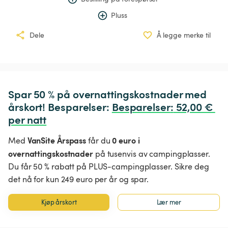
Pluss
Dele
Å legge merke til
Spar 50 % på overnattingskostnader med 
årskort! Besparelser: 
Besparelser
:
 52,00 € 
per natt
VanSite Årspass
0 euro i
Med
får du
overnattingskostnader
på tusenvis av campingplasser.
Du får 50 % rabatt på PLUS-campingplasser. Sikre deg
det nå for kun 249 euro per år og spar.
Kjøp årskort
Lær mer