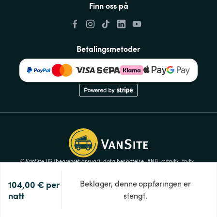
Finn oss på
Betalingsmetoder
© VanSite UG (begrenset ansvar)
data beskyttelse
ANB
avtrykk
trykk
Innstillinger for informasjonskapsler
104,00 €
per 
Beklager, denne oppføringen er
natt
stengt.