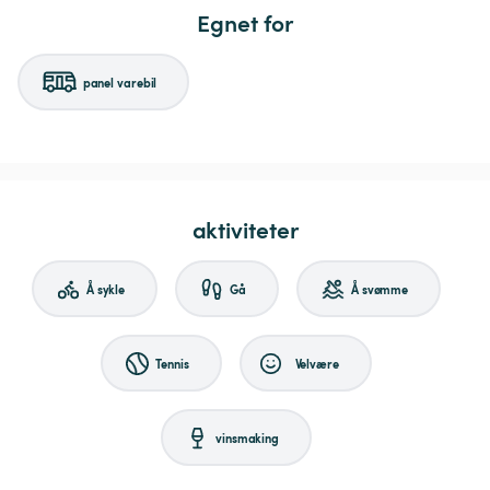
Egnet for
panel varebil
aktiviteter
Å sykle
Gå
Å svømme
Tennis
Velvære
vinsmaking