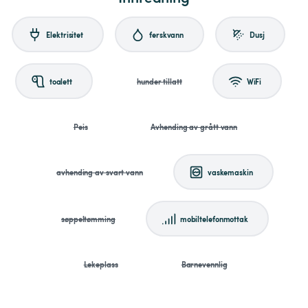
Elektrisitet
ferskvann
Dusj
toalett
hunder tillatt
WiFi
Peis
Avhending av grått vann
avhending av svart vann
vaskemaskin
søppeltømming
mobiltelefonmottak
Lekeplass
Barnevennlig