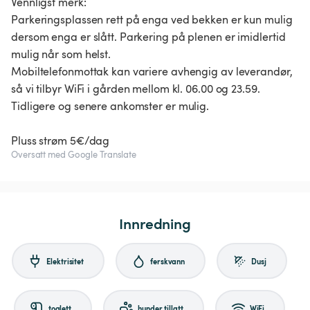
Vennligst merk:
Parkeringsplassen rett på enga ved bekken er kun mulig
dersom enga er slått. Parkering på plenen er imidlertid
mulig når som helst.
Mobiltelefonmottak kan variere avhengig av leverandør,
så vi tilbyr WiFi i gården mellom kl. 06.00 og 23.59.
Tidligere og senere ankomster er mulig.
Pluss strøm 5€/dag
Oversatt med Google Translate
Innredning
Elektrisitet
ferskvann
Dusj
toalett
hunder tillatt
WiFi