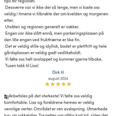
tips for regionen.

 Dessverre var vi ikke der så lenge, men vi koste oss 
veldig i timene vi tilbrakte der om kvelden og morgenen 
etter.

 Utsikten og regionen generelt er vakker.

 Engen var ikke slått ennå, men parkeringsplassen på 
den lille engen ved frukttrærne er like fin.

 Det er veldig stille og idyllisk, badet er plettfritt og hele 
gårdsplassen er veldig godt vedlikeholdt.

 Vi følte oss helt avslappet og kommer gjerne tilbake.

 Tusen takk til Lisa!
Dirk H
august 2024
Anbefales på det sterkeste! Vi følte oss veldig 
komfortable. Lisa og foreldrene hennes er veldig 
vennlige verter. Området er ren avslapning. Utmerkede 
tur- og sykkelstier. Tre netter var altfor kort tid, siden det 