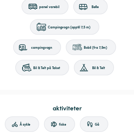
panel varebil
Bølle
Campingvogn (opptil 7,5 m)
campingvogn
Bobil (fra 7,5m)
Bil & Telt på Taket
Bil & Telt
aktiviteter
Å sykle
fiske
Gå