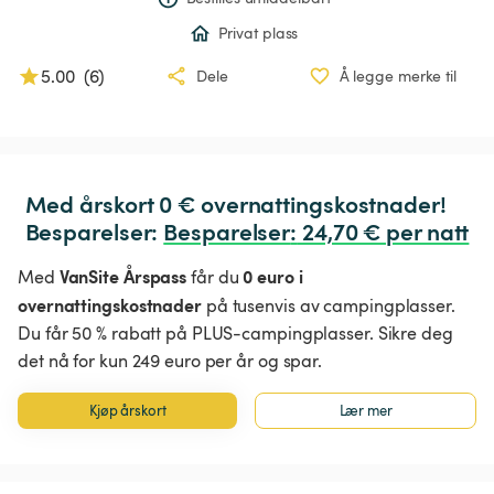
Privat plass
5.00
(
6
)
Dele
Å legge merke til
Med årskort 0 € overnattingskostnader!

Besparelser: 
Besparelser
:
 24,70 € per natt
VanSite Årspass
0 euro i
Med
får du
overnattingskostnader
på tusenvis av campingplasser.
Du får 50 % rabatt på PLUS-campingplasser. Sikre deg
det nå for kun 249 euro per år og spar.
Kjøp årskort
Lær mer