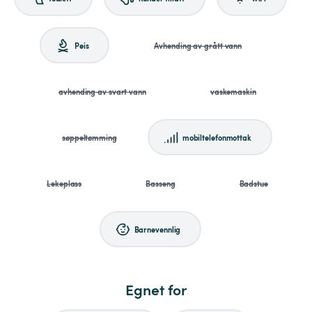
Peis
Avhending av grått vann
avhending av svart vann
vaskemaskin
søppeltømming
mobiltelefonmottak
Lekeplass
Basseng
Badstue
Barnevennlig
Egnet for