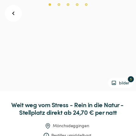
5
bilder
Weit
weg
vom
Stress
-
Rein
in
die
Natur
-
Stellplatz
direkt
 ab 24,70 € 
per natt
Mönchsdeggingen
Bestilles umiddelbart