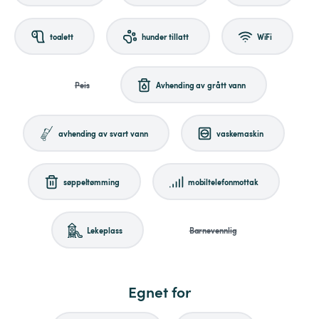
toalett
hunder tillatt
WiFi
Peis
Avhending av grått vann
avhending av svart vann
vaskemaskin
søppeltømming
mobiltelefonmottak
Lekeplass
Barnevennlig
Egnet for