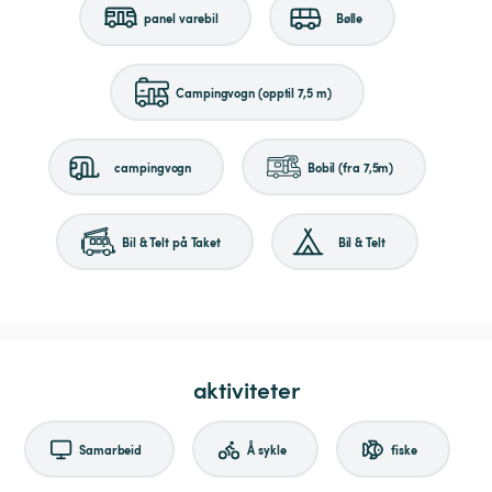
panel varebil
Bølle
Campingvogn (opptil 7,5 m)
campingvogn
Bobil (fra 7,5m)
Bil & Telt på Taket
Bil & Telt
aktiviteter
Samarbeid
Å sykle
fiske