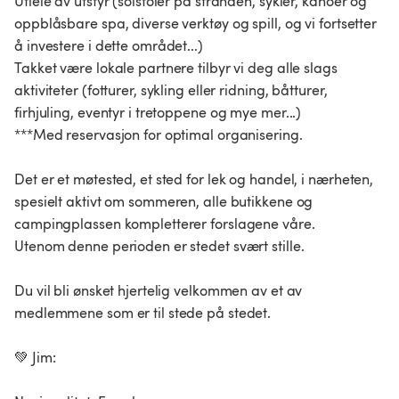
Utleie av utstyr (solstoler på stranden, sykler, kanoer og
oppblåsbare spa, diverse verktøy og spill, og vi fortsetter
å investere i dette området...)
Takket være lokale partnere tilbyr vi deg alle slags
aktiviteter (fotturer, sykling eller ridning, båtturer,
firhjuling, eventyr i tretoppene og mye mer...)
***Med reservasjon for optimal organisering.
Det er et møtested, et sted for lek og handel, i nærheten,
spesielt aktivt om sommeren, alle butikkene og
campingplassen kompletterer forslagene våre.
Utenom denne perioden er stedet svært stille.
Du vil bli ønsket hjertelig velkommen av et av
medlemmene som er til stede på stedet.
💚 Jim: