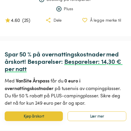
Pluss
4.60
(
25
)
Dele
Å legge merke til
Spar 50 % på overnattingskostnader med 
årskort! Besparelser: 
Besparelser
:
 14,30 € 
per natt
VanSite Årspass
0 euro i
Med
får du
overnattingskostnader
på tusenvis av campingplasser.
Du får 50 % rabatt på PLUS-campingplasser. Sikre deg
det nå for kun 249 euro per år og spar.
Kjøp årskort
Lær mer