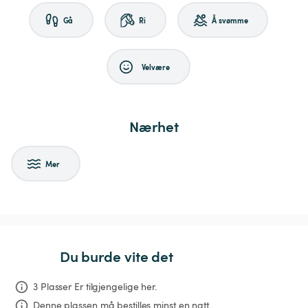
Gå
Ri
Å svømme
Velvære
Nærhet
Mer
Du burde vite det
3 Plasser Er tilgjengelige her.
Denne plassen må bestilles minst en natt .