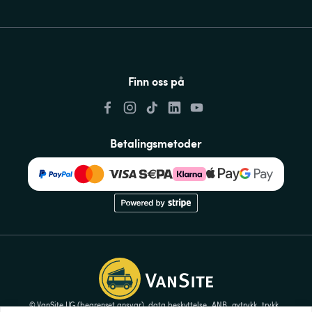
Finn oss på
Betalingsmetoder
© VanSite UG (begrenset ansvar)
data beskyttelse
ANB
avtrykk
trykk