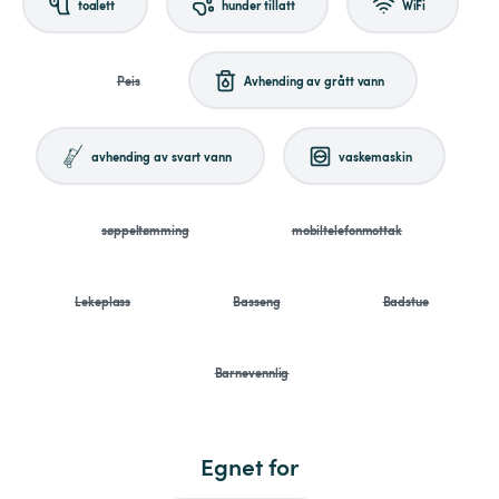
toalett
hunder tillatt
WiFi
Peis
Avhending av grått vann
avhending av svart vann
vaskemaskin
søppeltømming
mobiltelefonmottak
Lekeplass
Basseng
Badstue
Barnevennlig
Egnet for