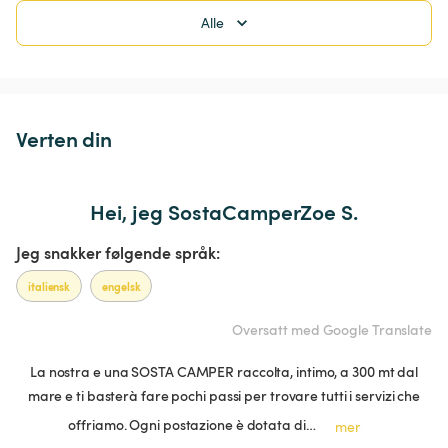
Alle
Verten din
Hei, jeg SostaCamperZoe S.
Jeg snakker følgende språk:
italiensk
engelsk
Oversatt med Google Translate
La nostra e una SOSTA CAMPER raccolta, intimo, a 300 mt dal
mare e ti basterà fare pochi passi per trovare tutti i servizi che
offriamo. Ogni postazione è dotata di…
mer