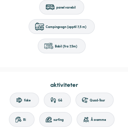
panel varebil
Campingvogn (opptil 7,5 m)
Bobil (fra 7,5m)
aktiviteter
fiske
Gå
Quad-Tour
Ri
surfing
Å svømme