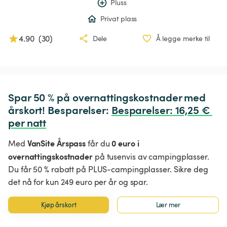
Pluss
Privat plass
4.90
(
30
)
Dele
Å legge merke til
Spar 50 % på overnattingskostnader med 
årskort! Besparelser: 
Besparelser
:
 16,25 € 
per natt
VanSite Årspass
0 euro i
Med
får du
overnattingskostnader
på tusenvis av campingplasser.
Du får 50 % rabatt på PLUS-campingplasser. Sikre deg
det nå for kun 249 euro per år og spar.
Kjøp årskort
Lær mer