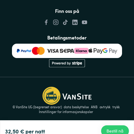
Finn oss på
Betalingsmetoder
© VanSite UG (begrenset ansvar)
data beskyttelse
ANB
avtrykk
trykk
Innstillinger for informasjonskapsler
32,50 €
per natt
Bestill nå