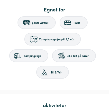
Egnet for
panel varebil
Bølle
Campingvogn (opptil 7,5 m)
campingvogn
Bil & Telt på Taket
Bil & Telt
aktiviteter