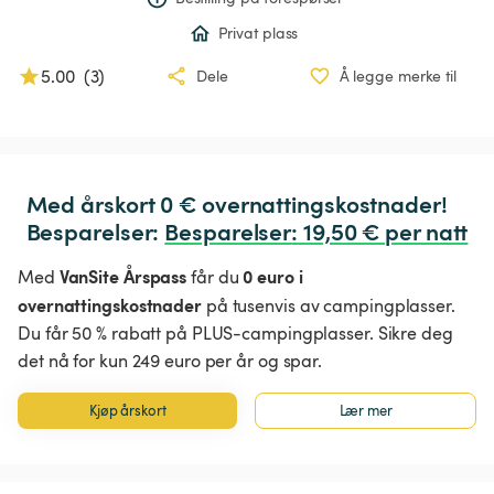
Privat plass
5.00
(
3
)
Dele
Å legge merke til
Med årskort 0 € overnattingskostnader!

Besparelser: 
Besparelser
:
 19,50 € per natt
VanSite Årspass
0 euro i
Med
får du
overnattingskostnader
på tusenvis av campingplasser.
Du får 50 % rabatt på PLUS-campingplasser. Sikre deg
det nå for kun 249 euro per år og spar.
Kjøp årskort
Lær mer