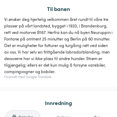
Til banen
Vi ønsker deg hjertelig velkommen året rundt til våre tre
plasser på vårt landsted, bygget i 1920, i Brandenburg,
rett ved motorvei B167. Herfra kan du nå byen Neuruppin i
Fontane på omtrent 25 minutter og Berlin på 60 minutter.
Det er muligheter for fotturer og turgåing rett ved siden
av oss. Vi har selv en frittgående labradorblanding, men
dessverre har vi ikke plass til andre hunder. Strøm er
tilgjengelig; ellers er det kun mulig å forsyne varebiler,
Oversatt med Google Translate
Innredning
Elektrisitet
ferskvann
Dusj