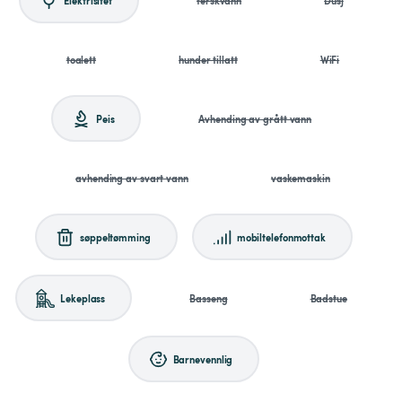
toalett
hunder tillatt
WiFi
Peis
Avhending av grått vann
avhending av svart vann
vaskemaskin
søppeltømming
mobiltelefonmottak
Lekeplass
Basseng
Badstue
Barnevennlig