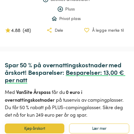
Pluss
Privat plass
4.88
(
48
)
Dele
Å legge merke til
Spar 50 % på overnattingskostnader med 
årskort! Besparelser: 
Besparelser
:
 13,00 € 
per natt
VanSite Årspass
0 euro i
Med
får du
overnattingskostnader
på tusenvis av campingplasser.
Du får 50 % rabatt på PLUS-campingplasser. Sikre deg
det nå for kun 249 euro per år og spar.
Kjøp årskort
Lær mer