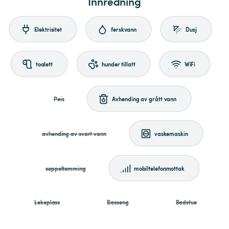
Innredning
Elektrisitet
ferskvann
Dusj
toalett
hunder tillatt
WiFi
Peis
Avhending av grått vann
avhending av svart vann
vaskemaskin
søppeltømming
mobiltelefonmottak
Lekeplass
Basseng
Badstue