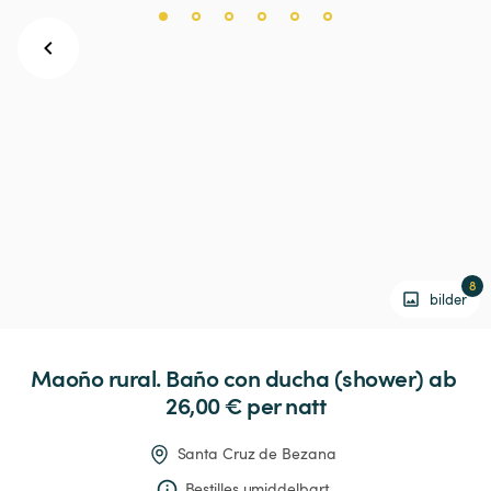
8
bilder
Maoño
rural.
Baño
con
ducha
(shower)
 ab 
26,00 € 
per natt
Santa Cruz de Bezana
Bestilles umiddelbart