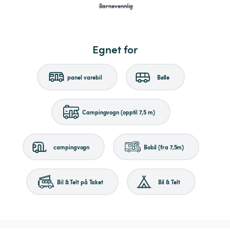
Barnevennlig
Egnet for
panel varebil
Bølle
Campingvogn (opptil 7,5 m)
campingvogn
Bobil (fra 7,5m)
Bil & Telt på Taket
Bil & Telt