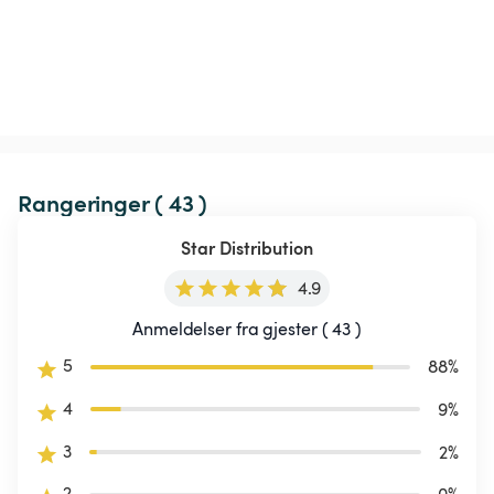
Rangeringer ( 43 )
Star Distribution
4.9
Anmeldelser fra gjester ( 43 )
5
88
%
4
9
%
3
2
%
2