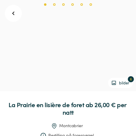
6
bilder
La
Prairie
en
lisière
de
foret
 ab 26,00 € 
per 
natt
Montcabrier
Bestilling på forespørsel