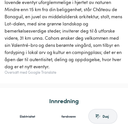
lovende eventyr uforglemmelige i hjertet av naturen
Mindre enn 15 km fra din beliggenhet, står Château de
Bonaguil, en juvel av middelaldersk arkitektur, stolt, mens
Lot-dalen, med sine grønne landskap og
bemerkelsesverdige steder, inviterer deg til å utforske
videre, 31 km unna. Cahors ønsker deg velkommen med
sin Valentré-bro og dens berømte vingård, som tilbyr en
fordyping i lokal arv og kultur en campingplass; det er en
åpen dør til autentisitet, deling og oppdagelse, hvor hver
dag er et nytt eventyr.
Oversatt med Google Translate
Innredning
Elektrisitet
ferskvann
Dusj