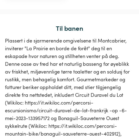
Til banen
Plassert i de sjarmerende omgivelsene til Montcabrier,
inviterer "La Prairie en borde de forêt" deg til en
eskapade hvor naturen og stillheten venter på deg.
Denne oase av fred har et naturlig basseng for øyeblikk
av friskhet, miljøvennlige tørre toaletter og en soldusj for
rustikk, men behagelig komfort. Gourmetmarkeder og
fotturer beriker oppholdet ditt, med stier tilgjengelig
direkte fra nettstedet, inkludert Circuit Duravel du Lot
(Wikiloc: https://it.wikiloc.com/percorsi-
escursionismo/circuit-duravel-de-lot-frankrijk -op -6-
mei-2023-133957172 og Bonaguil-Sauveterre Ouest
sykkelrute (Wikiloc: https://it.wikiloc.com/percorsi-
mountain-bike/bonaguil-sauveterre-ouest-402912),