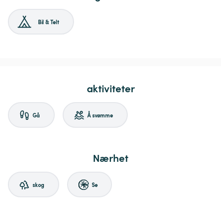
Bil & Telt
aktiviteter
Gå
Å svømme
Nærhet
skog
Se