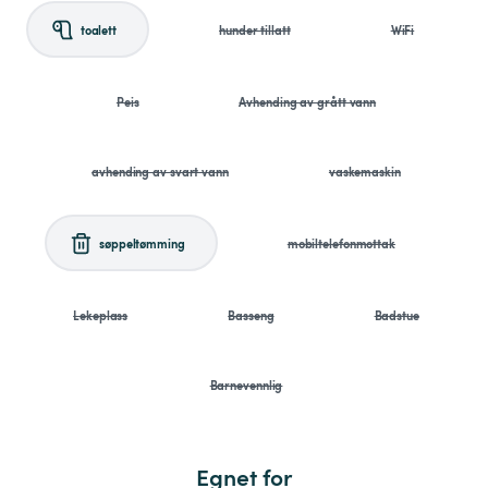
toalett
hunder tillatt
WiFi
Peis
Avhending av grått vann
avhending av svart vann
vaskemaskin
søppeltømming
mobiltelefonmottak
Lekeplass
Basseng
Badstue
Barnevennlig
Egnet for