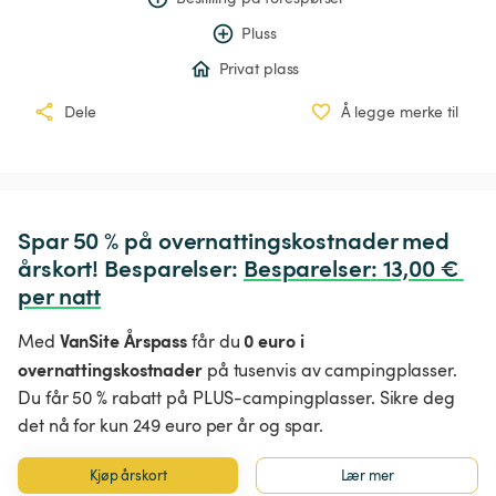
Pluss
Privat plass
Dele
Å legge merke til
Spar 50 % på overnattingskostnader med 
årskort! Besparelser: 
Besparelser
:
 13,00 € 
per natt
VanSite Årspass
0 euro i
Med
får du
overnattingskostnader
på tusenvis av campingplasser.
Du får 50 % rabatt på PLUS-campingplasser. Sikre deg
det nå for kun 249 euro per år og spar.
Kjøp årskort
Lær mer