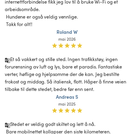
internettforbindelse fikk jeg lov til å bruke Wi-Fi og et 
arbeidsområde.

 Hundene er også veldig vennlige.

 Takk for alt!! 
Roland W
mai 2026
Et så vakkert og stille sted. Ingen trafikkstøy, ingen 
forurensning av luft og lys, bare et paradis. Fantastiske 
verter, høflige og hjelpsomme der de kan. Jeg bestilte 
frokost og middag. Så italiensk, flott. Håper å finne veien 
tilbake til dette stedet, bedre før enn sent.
Andreas S
mai 2025
Stedet er veldig godt skiltet og lett å nå.

 Bare mobilnettet kollapser den siste kilometeren.
