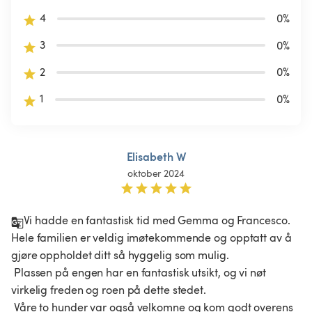
4
0
%
3
0
%
2
0
%
1
0
%
Elisabeth W
oktober 2024
Vi hadde en fantastisk tid med Gemma og Francesco. 
Hele familien er veldig imøtekommende og opptatt av å 
gjøre oppholdet ditt så hyggelig som mulig.

 Plassen på engen har en fantastisk utsikt, og vi nøt 
virkelig freden og roen på dette stedet.

 Våre to hunder var også velkomne og kom godt overens 