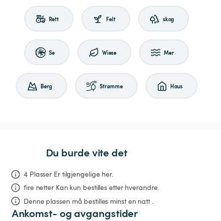
Rett
Felt
skog
Se
Wiese
Mer
Berg
Strømme
Haus
Du burde vite det
4 Plasser Er tilgjengelige her.
fire netter
Kan kun bestilles etter hverandre.
Denne plassen må bestilles minst en natt .
Ankomst- og avgangstider