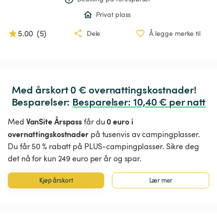
Privat plass
5.00
(
5
)
Dele
Å legge merke til
Med årskort 0 € overnattingskostnader!

Besparelser: 
Besparelser
:
 10,40 € per natt
VanSite Årspass
0 euro i
Med
får du
overnattingskostnader
på tusenvis av campingplasser.
Du får 50 % rabatt på PLUS-campingplasser. Sikre deg
det nå for kun 249 euro per år og spar.
Kjøp årskort
Lær mer