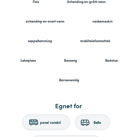
Peis
Avhending av grått vann
avhending av svart vann
vaskemaskin
søppeltømming
mobiltelefonmottak
Lekeplass
Basseng
Badstue
Barnevennlig
Egnet for
panel varebil
Bølle