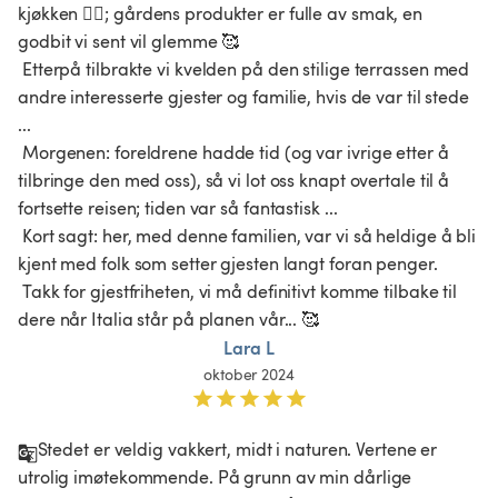
kjøkken 👍🏻; gårdens produkter er fulle av smak, en 
godbit vi sent vil glemme 🥰

 Etterpå tilbrakte vi kvelden på den stilige terrassen med 
andre interesserte gjester og familie, hvis de var til stede 
...

 Morgenen: foreldrene hadde tid (og var ivrige etter å 
tilbringe den med oss), så vi lot oss knapt overtale til å 
fortsette reisen; tiden var så fantastisk ...

 Kort sagt: her, med denne familien, var vi så heldige å bli 
kjent med folk som setter gjesten langt foran penger.

 Takk for gjestfriheten, vi må definitivt komme tilbake til 
dere når Italia står på planen vår... 🥰
Lara L
oktober 2024
Stedet er veldig vakkert, midt i naturen. Vertene er 
utrolig imøtekommende. På grunn av min dårlige 