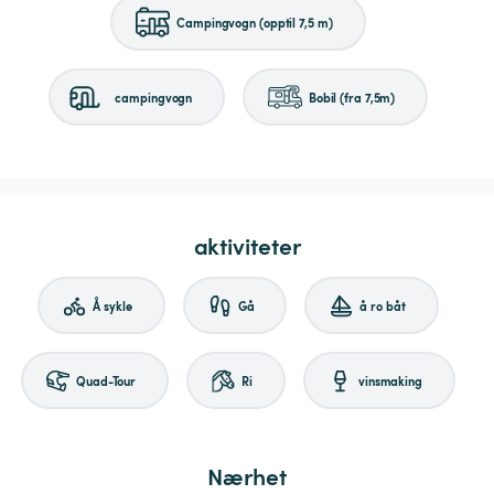
Campingvogn (opptil 7,5 m)
campingvogn
Bobil (fra 7,5m)
aktiviteter
Å sykle
Gå
å ro båt
Quad-Tour
Ri
vinsmaking
Nærhet