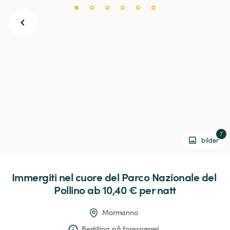
7
bilder
Immergiti
nel
cuore
del
Parco
Nazionale
del
Pollino
 ab 10,40 € 
per natt
Mormanno
Bestilling på forespørsel