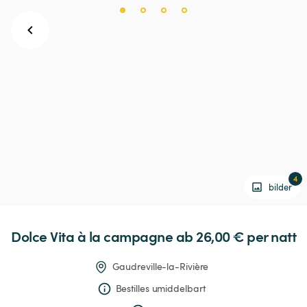
4
bilder
Dolce
Vita
à
la
campagne
 ab 26,00 € 
per natt
Gaudreville-la-Rivière
Bestilles umiddelbart