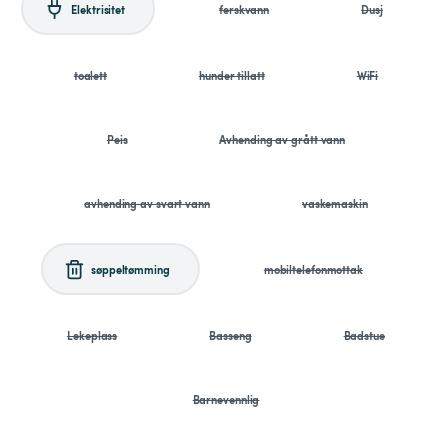
Elektrisitet
ferskvann
Dusj
toalett
hunder tillatt
WiFi
Peis
Avhending av grått vann
avhending av svart vann
vaskemaskin
søppeltømming
mobiltelefonmottak
Lekeplass
Basseng
Badstue
Barnevennlig