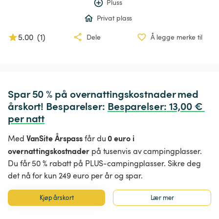
Pluss
Privat plass
5.00
(
1
)
Dele
Å legge merke til
Spar 50 % på overnattingskostnader med 
årskort! Besparelser: 
Besparelser
:
 13,00 € 
per natt
VanSite Årspass
0 euro i
Med
får du
overnattingskostnader
på tusenvis av campingplasser.
Du får 50 % rabatt på PLUS-campingplasser. Sikre deg
det nå for kun 249 euro per år og spar.
Kjøp årskort
Lær mer