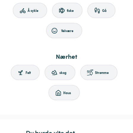
Å sykle
fiske
Gå
Velvære
Nærhet
Felt
skog
Strømme
Haus
Du burde vite det