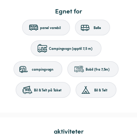
Egnet for
panel varebil
Bølle
Campingvogn (opptil 7,5 m)
campingvogn
Bobil (fra 7,5m)
Bil & Telt på Taket
Bil & Telt
aktiviteter