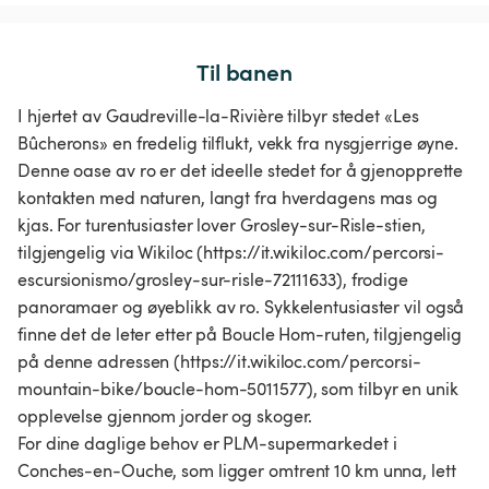
Til banen
I hjertet av Gaudreville-la-Rivière tilbyr stedet «Les
Bûcherons» en fredelig tilflukt, vekk fra nysgjerrige øyne.
Denne oase av ro er det ideelle stedet for å gjenopprette
kontakten med naturen, langt fra hverdagens mas og
kjas. For turentusiaster lover Grosley-sur-Risle-stien,
tilgjengelig via Wikiloc (https://it.wikiloc.com/percorsi-
escursionismo/grosley-sur-risle-72111633), frodige
panoramaer og øyeblikk av ro. Sykkelentusiaster vil også
finne det de leter etter på Boucle Hom-ruten, tilgjengelig
på denne adressen (https://it.wikiloc.com/percorsi-
mountain-bike/boucle-hom-5011577), som tilbyr en unik
opplevelse gjennom jorder og skoger.
For dine daglige behov er PLM-supermarkedet i
Conches-en-Ouche, som ligger omtrent 10 km unna, lett