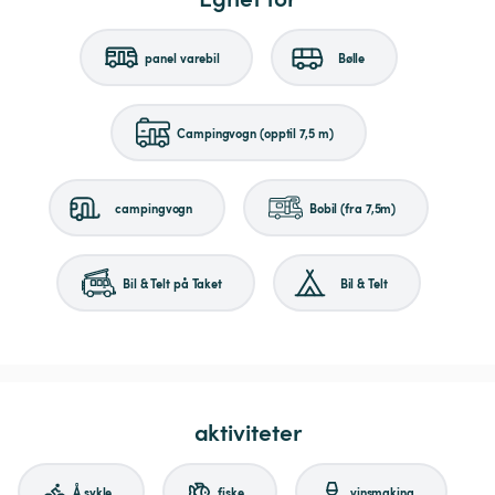
panel varebil
Bølle
Campingvogn (opptil 7,5 m)
campingvogn
Bobil (fra 7,5m)
Bil & Telt på Taket
Bil & Telt
aktiviteter
Å sykle
fiske
vinsmaking