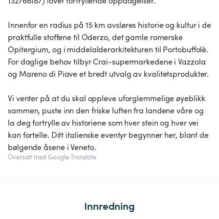
132768187) lover fortryllende oppdagelser.
Innenfor en radius på 15 km avsløres historie og kultur i de
praktfulle stoffene til Oderzo, det gamle romerske
Opitergium, og i middelalderarkitekturen til Portobuffolè.
For daglige behov tilbyr Crai-supermarkedene i Vazzola
og Mareno di Piave et bredt utvalg av kvalitetsprodukter.
Vi venter på at du skal oppleve uforglemmelige øyeblikk
sammen, puste inn den friske luften fra landene våre og
la deg fortrylle av historiene som hver stein og hver vei
kan fortelle. Ditt italienske eventyr begynner her, blant de
bølgende åsene i Veneto.
Oversatt med Google Translate
Innredning