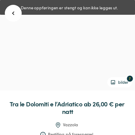
Denne oppføringen er stengt og kan ikke legges ut.
7
bilder
Tra
le
Dolomiti
e
l’Adriatico
 ab 26,00 € 
per 
natt
Vazzola
Bestilling på forespørsel