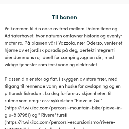
Til banen
Velkommen til din oase av fred mellom Dolomittene og
Adriaterhavet, hvor naturen omfavner historie og eventyr
møter ro. På plassen vår i Vazzola, nær Oderzo, venter et
hjørne av et jordisk paradis på deg, perfekt integrert i
eiendommens ro, ideell for campingvognen din, med
viktige tjenester som ferskvann og elektrisitet.
Plassen din er stor og flat, i skyggen av store trær, med
tilgang til rennende vann, en huske for avslapning og en
pittoresk fiskedam. La deg forføre av skjønnheten til
rutene som omgir oss: sykkelstien "Piave in Giù"
(https://it.wikiloc.com/percorsi-mountain-bike/piave-in-
giu-8137981) og " Rivere" tursti
(https://it.wikiloc.com/percorsi-escursionismo/rivere-