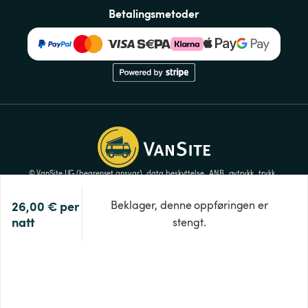
Betalingsmetoder
© VanSite UG (begrenset ansvar)
data beskyttelse
ANB
avtrykk
trykk
Innstillinger for informasjonskapsler
26,00 €
per 
Beklager, denne oppføringen er
natt
stengt.