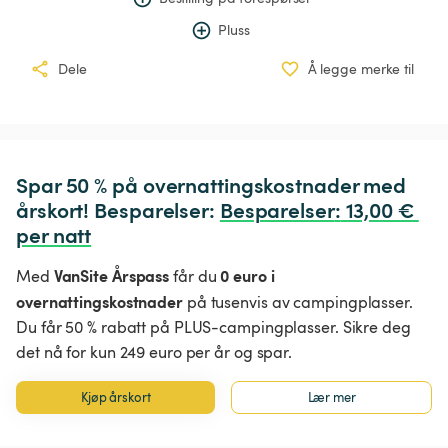
Pluss
Dele
Å legge merke til
Spar 50 % på overnattingskostnader med 
årskort! Besparelser: 
Besparelser
:
 13,00 € 
per natt
VanSite Årspass
0 euro i
Med
får du
overnattingskostnader
på tusenvis av campingplasser.
Du får 50 % rabatt på PLUS-campingplasser. Sikre deg
det nå for kun 249 euro per år og spar.
Kjøp årskort
Lær mer