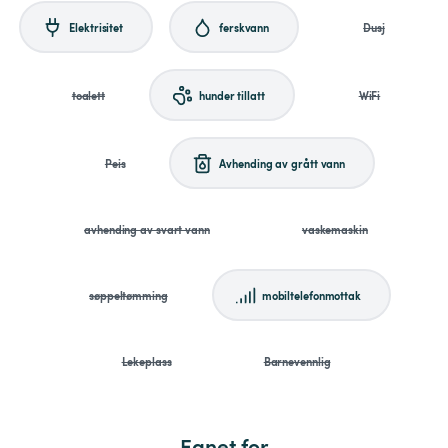
Elektrisitet
ferskvann
Dusj
toalett
hunder tillatt
WiFi
Peis
Avhending av grått vann
avhending av svart vann
vaskemaskin
søppeltømming
mobiltelefonmottak
Lekeplass
Barnevennlig
Egnet for